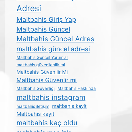
Adresi
Maltbahis Giriş Yap
Maltbahis Güncel
Maltbahis Güncel Adres
maltbahis güncel adresi
Maltbahis Güncel Yorumlar
maltbahis güvenilebilir mi
Maltbahis Güvenilir Mi
Maltbahis Güvenlir mi
Maltbahis Güvenliği
Maltbahis Hakkında
maltbahis instagram
maltbahis kayit
maltbahis i̇letişim
Maltbahis kayıt
maltbahis kaç oldu