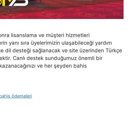
nra lisanslama ve müşteri hizmetleri
gilerin yanı sıra üyelerimizin ulaşabileceği yardım
çe dil desteği sağlanacak ve site üzerinden Türkçe
cektir. Canlı destek sunduğumuz önemli bir
l kazanacağınızı ve her şeyden bahis
bahis ödemeleri