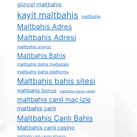
güncel maltbahis
kayit maltbahis
maltbahis
Maltbahis Adres
Maltbahis Adresi
maltbahis arayüz
Maltbahis Bahis
maltbahis bahis mağazası
maltbahis bahis platformu
Maltbahis bahis sitesi
maltbahis bonus
maltbahis bonus talebi
maltbahis canli maç izle
maltbahis canlı
Maltbahis Canlı Bahis
Maltbahis canlı casino
maltbahis canlı casino altyapısı