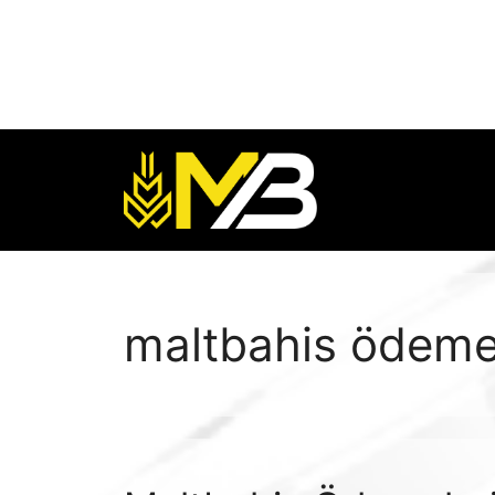
İçeriğe
atla
maltbahis ödeme