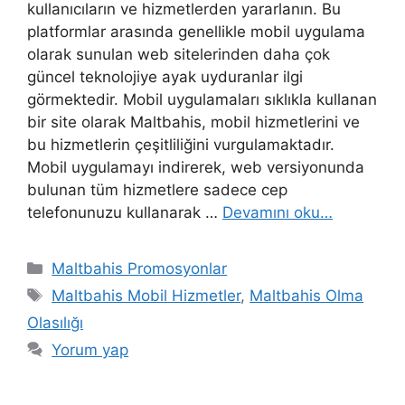
kullanıcıların ve hizmetlerden yararlanın. Bu
platformlar arasında genellikle mobil uygulama
olarak sunulan web sitelerinden daha çok
güncel teknolojiye ayak uyduranlar ilgi
görmektedir. Mobil uygulamaları sıklıkla kullanan
bir site olarak Maltbahis, mobil hizmetlerini ve
bu hizmetlerin çeşitliliğini vurgulamaktadır.
Mobil uygulamayı indirerek, web versiyonunda
bulunan tüm hizmetlere sadece cep
telefonunuzu kullanarak …
Devamını oku…
Kategoriler
Maltbahis Promosyonlar
Etiketler
Maltbahis Mobil Hizmetler
,
Maltbahis Olma
Olasılığı
Yorum yap