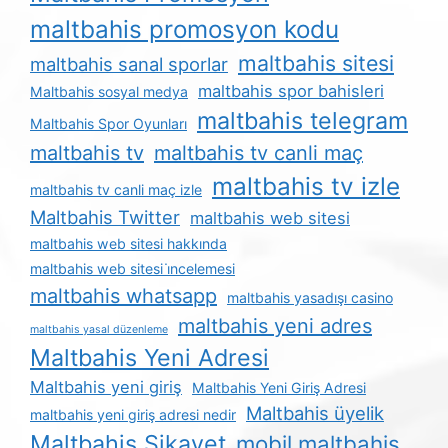
maltbahis promosyon kodu
maltbahis sitesi
maltbahis sanal sporlar
maltbahis spor bahisleri
Maltbahis sosyal medya
maltbahis telegram
Maltbahis Spor Oyunları
maltbahis tv
maltbahis tv canli maç
maltbahis tv izle
maltbahis tv canli maç izle
Maltbahis Twitter
maltbahis web sitesi
maltbahis web sitesi hakkında
maltbahis web sitesi i̇ncelemesi
maltbahis whatsapp
maltbahis yasadışı casino
maltbahis yeni adres
maltbahis yasal düzenleme
Maltbahis Yeni Adresi
Maltbahis yeni giriş
Maltbahis Yeni Giriş Adresi
Maltbahis üyelik
maltbahis yeni giriş adresi nedir
Maltbahis Şikayet
mobil maltbahis