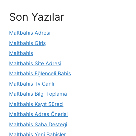
Son Yazılar
Maltbahis Adresi
Maltbahis Giriş
Maltbahis
Maltbahis Site Adresi
Maltbahis Eğlenceli Bahis
Maltbahis Tv Canlı
Maltbahis Bilgi Toplama
Maltbahis Kayıt Süreci
Maltbahis Adres Önerisi
Maltbahis Saha Desteği
Maltbahis Yeni Bahisler