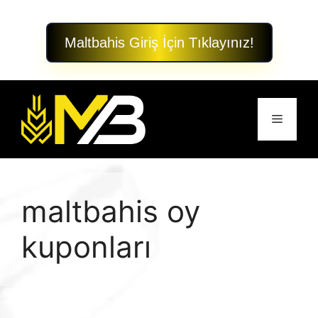
Maltbahis Giriş İçin Tıklayınız!
İçeriğe
atla
Menü
maltbahis oy
kuponları