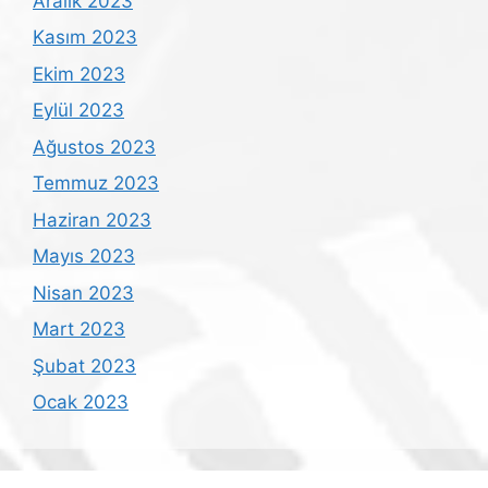
Aralık 2023
Kasım 2023
Ekim 2023
Eylül 2023
Ağustos 2023
Temmuz 2023
Haziran 2023
Mayıs 2023
Nisan 2023
Mart 2023
Şubat 2023
Ocak 2023