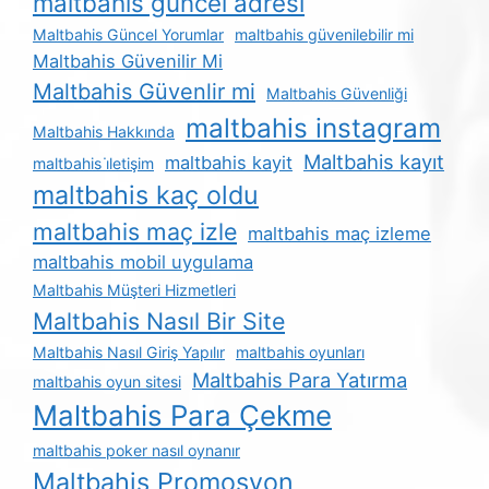
maltbahis güncel adresi
Maltbahis Güncel Yorumlar
maltbahis güvenilebilir mi
Maltbahis Güvenilir Mi
Maltbahis Güvenlir mi
Maltbahis Güvenliği
maltbahis instagram
Maltbahis Hakkında
Maltbahis kayıt
maltbahis kayit
maltbahis i̇letişim
maltbahis kaç oldu
maltbahis maç izle
maltbahis maç izleme
maltbahis mobil uygulama
Maltbahis Müşteri Hizmetleri
Maltbahis Nasıl Bir Site
Maltbahis Nasıl Giriş Yapılır
maltbahis oyunları
Maltbahis Para Yatırma
maltbahis oyun sitesi
Maltbahis Para Çekme
maltbahis poker nasıl oynanır
Maltbahis Promosyon