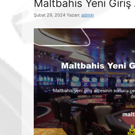
Maltbahis Yeni Giriş
Şubat 29, 2024
Yazarı:
admin