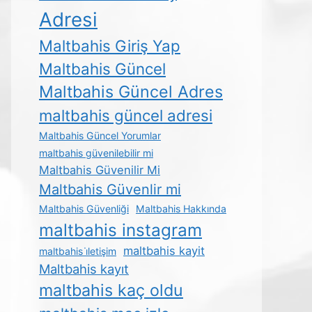
Adresi
Maltbahis Giriş Yap
Maltbahis Güncel
Maltbahis Güncel Adres
maltbahis güncel adresi
Maltbahis Güncel Yorumlar
maltbahis güvenilebilir mi
Maltbahis Güvenilir Mi
Maltbahis Güvenlir mi
Maltbahis Güvenliği
Maltbahis Hakkında
maltbahis instagram
maltbahis kayit
maltbahis i̇letişim
Maltbahis kayıt
maltbahis kaç oldu