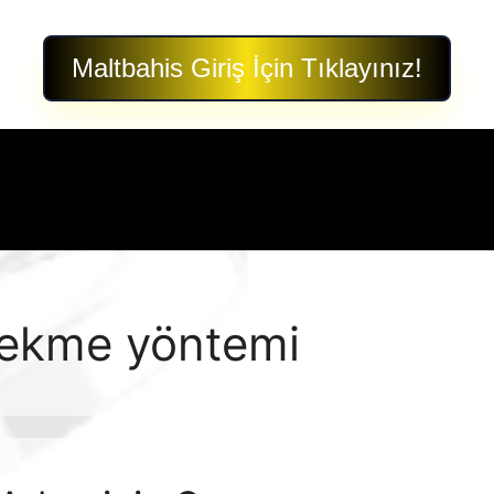
Maltbahis Giriş İçin Tıklayınız!
çekme yöntemi