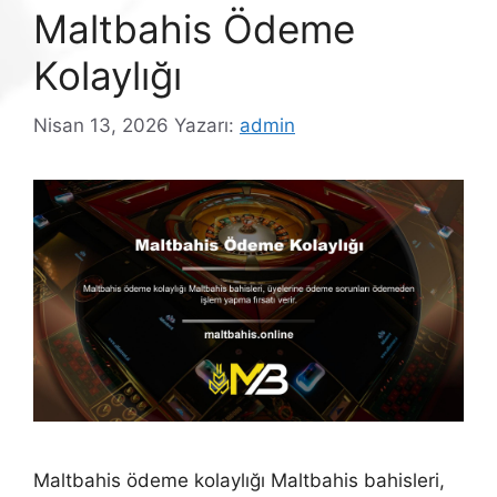
Maltbahis Ödeme
Kolaylığı
Nisan 13, 2026
Yazarı:
admin
Maltbahis ödeme kolaylığı Maltbahis bahisleri,