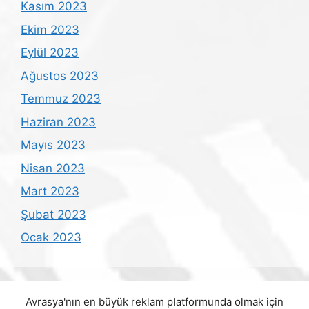
Kasım 2023
Ekim 2023
Eylül 2023
Ağustos 2023
Temmuz 2023
Haziran 2023
Mayıs 2023
Nisan 2023
Mart 2023
Şubat 2023
Ocak 2023
Avrasya'nın en büyük reklam platformunda olmak için