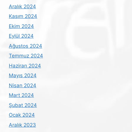
Aralık 2024
Kasım 2024
Ekim 2024
Eylül 2024
Ağustos 2024
Temmuz 2024
Haziran 2024
Mayıs 2024
Nisan 2024
Mart 2024
Şubat 2024
Ocak 2024
Aralık 2023