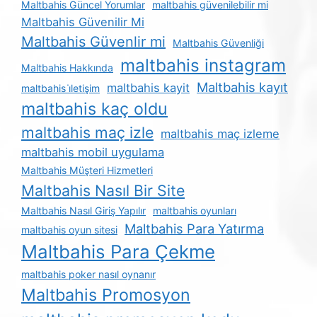
Maltbahis Güncel Yorumlar
maltbahis güvenilebilir mi
Maltbahis Güvenilir Mi
Maltbahis Güvenlir mi
Maltbahis Güvenliği
maltbahis instagram
Maltbahis Hakkında
Maltbahis kayıt
maltbahis kayit
maltbahis i̇letişim
maltbahis kaç oldu
maltbahis maç izle
maltbahis maç izleme
maltbahis mobil uygulama
Maltbahis Müşteri Hizmetleri
Maltbahis Nasıl Bir Site
Maltbahis Nasıl Giriş Yapılır
maltbahis oyunları
Maltbahis Para Yatırma
maltbahis oyun sitesi
Maltbahis Para Çekme
maltbahis poker nasıl oynanır
Maltbahis Promosyon