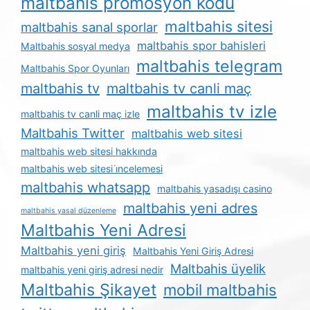
maltbahis promosyon kodu
maltbahis sitesi
maltbahis sanal sporlar
maltbahis spor bahisleri
Maltbahis sosyal medya
maltbahis telegram
Maltbahis Spor Oyunları
maltbahis tv
maltbahis tv canli maç
maltbahis tv izle
maltbahis tv canli maç izle
Maltbahis Twitter
maltbahis web sitesi
maltbahis web sitesi hakkında
maltbahis web sitesi i̇ncelemesi
maltbahis whatsapp
maltbahis yasadışı casino
maltbahis yeni adres
maltbahis yasal düzenleme
Maltbahis Yeni Adresi
Maltbahis yeni giriş
Maltbahis Yeni Giriş Adresi
Maltbahis üyelik
maltbahis yeni giriş adresi nedir
Maltbahis Şikayet
mobil maltbahis