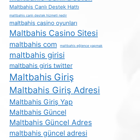
Maltbahis Canlı Destek Hattı
maltbahis canlı destek hizmeti nedir
maltbahis casino oyunları
Maltbahis Casino Sitesi
maltbahis com
maltbahis eğlence yapmak
maltbahis girisi
maltbahis giris twitter
Maltbahis Giriş
Maltbahis Giriş Adresi
Maltbahis Giriş Yap
Maltbahis Güncel
Maltbahis Güncel Adres
maltbahis güncel adresi