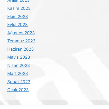
Aralık 2023
Kasım 2023
Ekim 2023
Eylül 2023
Ağustos 2023
Temmuz 2023
Haziran 2023
Mayıs 2023
Nisan 2023
Mart 2023
Şubat 2023
Ocak 2023