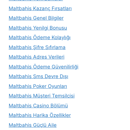
Maltbahis Kazanç Fırsatları
Maltbahis Genel Bilgiler
Maltbahis Yenilgi Bonusu
Maltbahis Ödeme Kolaylığı
Maltbahis Şifre Sıfırlama
Maltbahis Adres Verileri
Maltbahis Ödeme Güvenilirliği
Maltbahis Sms Devre Dışı
Maltbahis Poker Oyunları
Maltbahis Müşteri Temsilcisi
Maltbahis Casino Bölümü
Maltbahis Harika Özellikler
Maltbahis Güçlü Aile