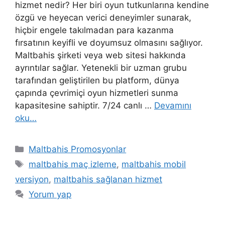
hizmet nedir? Her biri oyun tutkunlarına kendine
özgü ve heyecan verici deneyimler sunarak,
hiçbir engele takılmadan para kazanma
fırsatının keyifli ve doyumsuz olmasını sağlıyor.
Maltbahis şirketi veya web sitesi hakkında
ayrıntılar sağlar. Yetenekli bir uzman grubu
tarafından geliştirilen bu platform, dünya
çapında çevrimiçi oyun hizmetleri sunma
kapasitesine sahiptir. 7/24 canlı …
Devamını
oku…
Kategoriler
Maltbahis Promosyonlar
Etiketler
maltbahis maç izleme
,
maltbahis mobil
versiyon
,
maltbahis sağlanan hizmet
Yorum yap