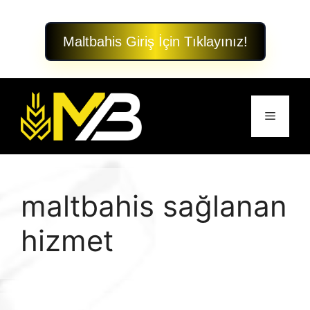
Maltbahis Giriş İçin Tıklayınız!
İçeriğe
atla
Menü
maltbahis sağlanan
hizmet