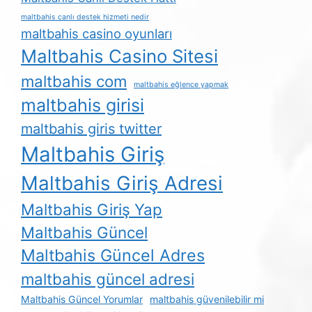
maltbahis canlı destek hizmeti nedir
maltbahis casino oyunları
Maltbahis Casino Sitesi
maltbahis com
maltbahis eğlence yapmak
maltbahis girisi
maltbahis giris twitter
Maltbahis Giriş
Maltbahis Giriş Adresi
Maltbahis Giriş Yap
Maltbahis Güncel
Maltbahis Güncel Adres
maltbahis güncel adresi
Maltbahis Güncel Yorumlar
maltbahis güvenilebilir mi