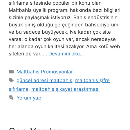
sıfırlama sitesinde popüler bir konu olan
Maltbahis üyelik programı hakkında bazı bilgileri
sizinle paylaşmak istiyoruz. Bahis endüstrisinin
büyük bir iş olduğu gerçeğinden bahsediyorum
ve bu sadece büyüyecek. Ne kadar çok site
varsa, o kadar çok oyun var, ancak neredeyse
her alanda oyun kalitesi azalıyor. Ama kötü web
siteleri de var. …
Devamını oku…
Kategoriler
Maltbahis Promosyonlar
Etiketler
güncel adresi maltbahis
,
maltbahis şifre
sıfırlama
,
maltbahis şikayet araştırması
Yorum yap