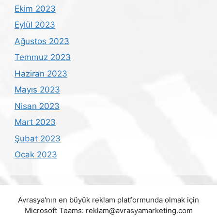
Ekim 2023
Eylül 2023
Ağustos 2023
Temmuz 2023
Haziran 2023
Mayıs 2023
Nisan 2023
Mart 2023
Şubat 2023
Ocak 2023
Avrasya'nın en büyük reklam platformunda olmak için
Microsoft Teams:
reklam@avrasyamarketing.com