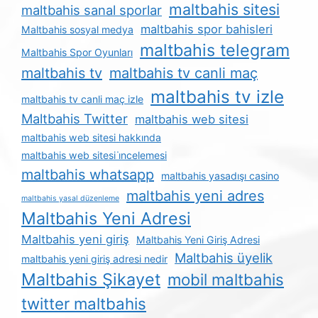
maltbahis sitesi
maltbahis sanal sporlar
maltbahis spor bahisleri
Maltbahis sosyal medya
maltbahis telegram
Maltbahis Spor Oyunları
maltbahis tv
maltbahis tv canli maç
maltbahis tv izle
maltbahis tv canli maç izle
Maltbahis Twitter
maltbahis web sitesi
maltbahis web sitesi hakkında
maltbahis web sitesi i̇ncelemesi
maltbahis whatsapp
maltbahis yasadışı casino
maltbahis yeni adres
maltbahis yasal düzenleme
Maltbahis Yeni Adresi
Maltbahis yeni giriş
Maltbahis Yeni Giriş Adresi
Maltbahis üyelik
maltbahis yeni giriş adresi nedir
Maltbahis Şikayet
mobil maltbahis
twitter maltbahis