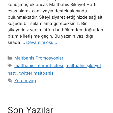
konuşmuştuk ancak Maltbahis Şikayet Hattı
esas olarak canlı yayın destek alanında
bulunmaktadır. Siteyi ziyaret ettiğinizde sağ alt
köşede bir selamlama göreceksiniz. Bir
şikayetiniz varsa lütfen bu bölümden doğrudan
bizimle iletişime geçin. Bu yazının yazıldığı
sırada …
Devamını oku…
Kategoriler
Maltbahis Promosyonlar
Etiketler
maltbahis i̇nternet sitesi
,
maltbahis şikayet
hattı
,
twitter maltbahis
Yorum yap
Son Yazılar