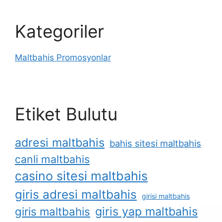
Kategoriler
Maltbahis Promosyonlar
Etiket Bulutu
adresi maltbahis
bahis sitesi maltbahis
canli maltbahis
casino sitesi maltbahis
giris adresi maltbahis
girisi maltbahis
giris yap maltbahis
giris maltbahis