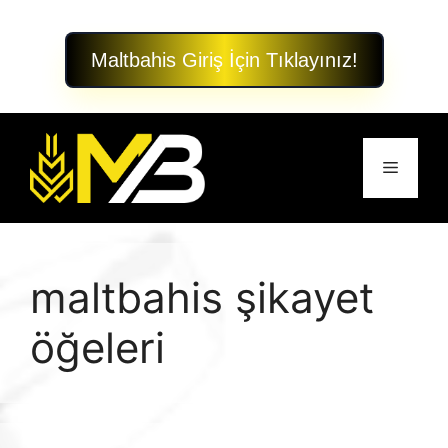
Maltbahis Giriş İçin Tıklayınız!
İçeriğe
atla
Menü
maltbahis şikayet
öğeleri