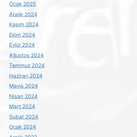
Ocak 2025
Aralık 2024
Kasım 2024
Ekim 2024
Eylül 2024
Ağustos 2024
Temmuz 2024
Haziran 2024
Mayıs 2024
Nisan 2024
Mart 2024
Şubat 2024
Ocak 2024