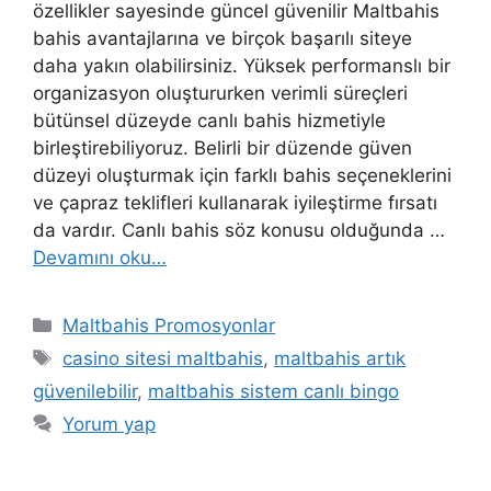
özellikler sayesinde güncel güvenilir Maltbahis
bahis avantajlarına ve birçok başarılı siteye
daha yakın olabilirsiniz. Yüksek performanslı bir
organizasyon oluştururken verimli süreçleri
bütünsel düzeyde canlı bahis hizmetiyle
birleştirebiliyoruz. Belirli bir düzende güven
düzeyi oluşturmak için farklı bahis seçeneklerini
ve çapraz teklifleri kullanarak iyileştirme fırsatı
da vardır. Canlı bahis söz konusu olduğunda …
Devamını oku…
Kategoriler
Maltbahis Promosyonlar
Etiketler
casino sitesi maltbahis
,
maltbahis artık
güvenilebilir
,
maltbahis sistem canlı bingo
Yorum yap