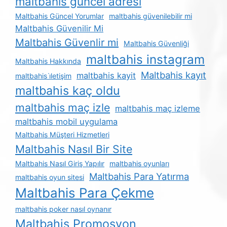
maltbahis güncel adresi
Maltbahis Güncel Yorumlar
maltbahis güvenilebilir mi
Maltbahis Güvenilir Mi
Maltbahis Güvenlir mi
Maltbahis Güvenliği
maltbahis instagram
Maltbahis Hakkında
Maltbahis kayıt
maltbahis kayit
maltbahis i̇letişim
maltbahis kaç oldu
maltbahis maç izle
maltbahis maç izleme
maltbahis mobil uygulama
Maltbahis Müşteri Hizmetleri
Maltbahis Nasıl Bir Site
Maltbahis Nasıl Giriş Yapılır
maltbahis oyunları
Maltbahis Para Yatırma
maltbahis oyun sitesi
Maltbahis Para Çekme
maltbahis poker nasıl oynanır
Maltbahis Promosyon