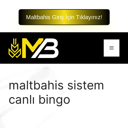
Maltbahis Giriş İçin Tıklayınız!
İçeriğe
atla
Menü
maltbahis sistem
canlı bingo