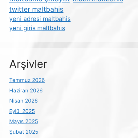
twitter maltbahis
yeni adresi maltbahis
yeni giris maltbahis
Arşivler
Temmuz 2026
Haziran 2026
Nisan 2026
Eylül 2025
Mayıs 2025
Şubat 2025