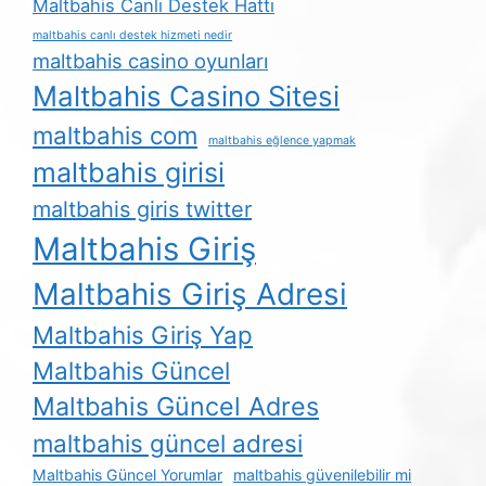
Maltbahis Canlı Destek Hattı
maltbahis canlı destek hizmeti nedir
maltbahis casino oyunları
Maltbahis Casino Sitesi
maltbahis com
maltbahis eğlence yapmak
maltbahis girisi
maltbahis giris twitter
Maltbahis Giriş
Maltbahis Giriş Adresi
Maltbahis Giriş Yap
Maltbahis Güncel
Maltbahis Güncel Adres
maltbahis güncel adresi
Maltbahis Güncel Yorumlar
maltbahis güvenilebilir mi