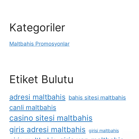
Kategoriler
Maltbahis Promosyonlar
Etiket Bulutu
adresi maltbahis
bahis sitesi maltbahis
canli maltbahis
casino sitesi maltbahis
giris adresi maltbahis
girisi maltbahis