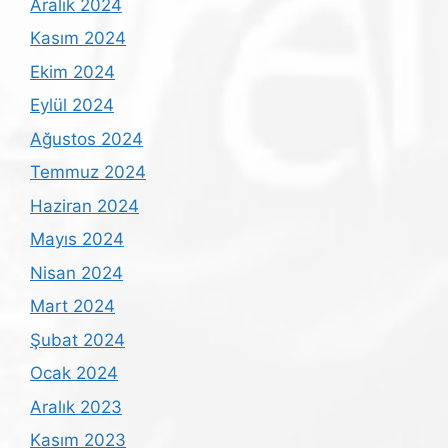
Aralık 2024
Kasım 2024
Ekim 2024
Eylül 2024
Ağustos 2024
Temmuz 2024
Haziran 2024
Mayıs 2024
Nisan 2024
Mart 2024
Şubat 2024
Ocak 2024
Aralık 2023
Kasım 2023