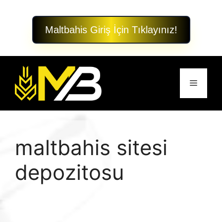
Maltbahis Giriş İçin Tıklayınız!
İçeriğe
atla
Menü
maltbahis sitesi
depozitosu