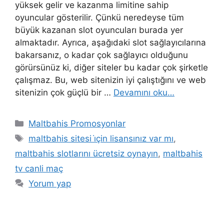
yüksek gelir ve kazanma limitine sahip
oyuncular gösterilir. Çünkü neredeyse tüm
büyük kazanan slot oyuncuları burada yer
almaktadır. Ayrıca, aşağıdaki slot sağlayıcılarına
bakarsanız, o kadar çok sağlayıcı olduğunu
görürsünüz ki, diğer siteler bu kadar çok şirketle
çalışmaz. Bu, web sitenizin iyi çalıştığını ve web
sitenizin çok güçlü bir …
Devamını oku…
Kategoriler
Maltbahis Promosyonlar
Etiketler
maltbahis sitesi i̇çin lisansınız var mı
,
maltbahis slotlarını ücretsiz oynayın
,
maltbahis
tv canli maç
Yorum yap