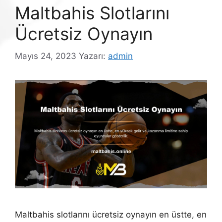
Maltbahis Slotlarını
Ücretsiz Oynayın
Mayıs 24, 2023
Yazarı:
admin
Maltbahis slotlarını ücretsiz oynayın en üstte, en