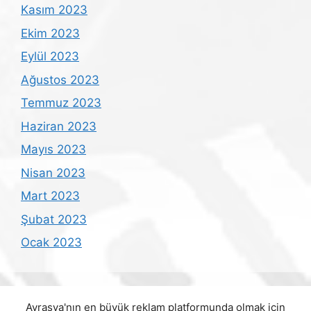
Kasım 2023
Ekim 2023
Eylül 2023
Ağustos 2023
Temmuz 2023
Haziran 2023
Mayıs 2023
Nisan 2023
Mart 2023
Şubat 2023
Ocak 2023
Avrasya'nın en büyük reklam platformunda olmak için