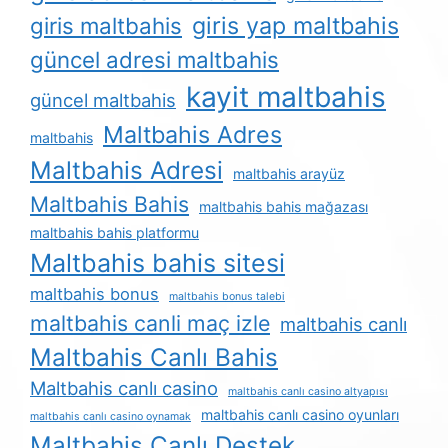
giris yap maltbahis
giris maltbahis
güncel adresi maltbahis
kayit maltbahis
güncel maltbahis
Maltbahis Adres
maltbahis
Maltbahis Adresi
maltbahis arayüz
Maltbahis Bahis
maltbahis bahis mağazası
maltbahis bahis platformu
Maltbahis bahis sitesi
maltbahis bonus
maltbahis bonus talebi
maltbahis canli maç izle
maltbahis canlı
Maltbahis Canlı Bahis
Maltbahis canlı casino
maltbahis canlı casino altyapısı
maltbahis canlı casino oyunları
maltbahis canlı casino oynamak
Maltbahis Canlı Destek