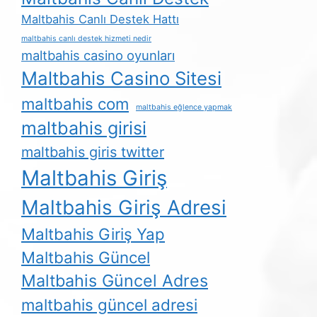
Maltbahis Canlı Destek Hattı
maltbahis canlı destek hizmeti nedir
maltbahis casino oyunları
Maltbahis Casino Sitesi
maltbahis com
maltbahis eğlence yapmak
maltbahis girisi
maltbahis giris twitter
Maltbahis Giriş
Maltbahis Giriş Adresi
Maltbahis Giriş Yap
Maltbahis Güncel
Maltbahis Güncel Adres
maltbahis güncel adresi