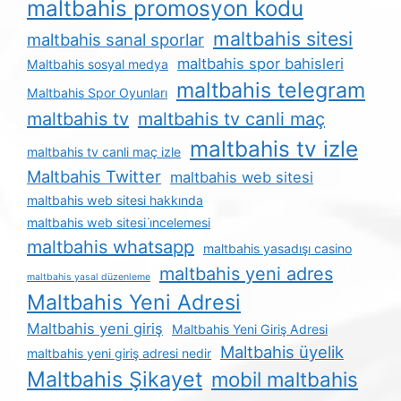
maltbahis promosyon kodu
maltbahis sitesi
maltbahis sanal sporlar
maltbahis spor bahisleri
Maltbahis sosyal medya
maltbahis telegram
Maltbahis Spor Oyunları
maltbahis tv
maltbahis tv canli maç
maltbahis tv izle
maltbahis tv canli maç izle
Maltbahis Twitter
maltbahis web sitesi
maltbahis web sitesi hakkında
maltbahis web sitesi i̇ncelemesi
maltbahis whatsapp
maltbahis yasadışı casino
maltbahis yeni adres
maltbahis yasal düzenleme
Maltbahis Yeni Adresi
Maltbahis yeni giriş
Maltbahis Yeni Giriş Adresi
Maltbahis üyelik
maltbahis yeni giriş adresi nedir
Maltbahis Şikayet
mobil maltbahis