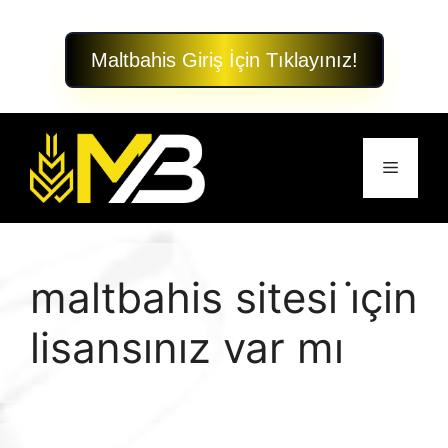
Maltbahis Giriş İçin Tıklayınız!
İçeriğe
atla
Menü
maltbahis sitesi i̇çin
lisansınız var mı