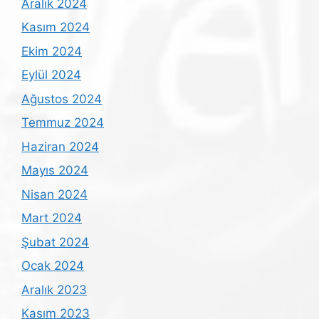
Aralık 2024
Kasım 2024
Ekim 2024
Eylül 2024
Ağustos 2024
Temmuz 2024
Haziran 2024
Mayıs 2024
Nisan 2024
Mart 2024
Şubat 2024
Ocak 2024
Aralık 2023
Kasım 2023