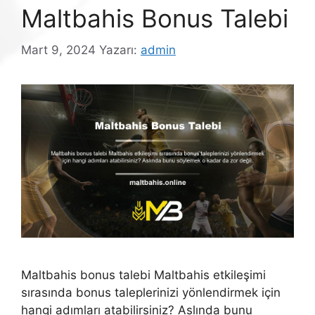
Maltbahis Bonus Talebi
Mart 9, 2024
Yazarı:
admin
Maltbahis bonus talebi Maltbahis etkileşimi
sırasında bonus taleplerinizi yönlendirmek için
hangi adımları atabilirsiniz? Aslında bunu