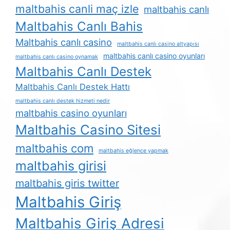
maltbahis canli maç izle
maltbahis canlı
Maltbahis Canlı Bahis
Maltbahis canlı casino
maltbahis canlı casino altyapısı
maltbahis canlı casino oyunları
maltbahis canlı casino oynamak
Maltbahis Canlı Destek
Maltbahis Canlı Destek Hattı
maltbahis canlı destek hizmeti nedir
maltbahis casino oyunları
Maltbahis Casino Sitesi
maltbahis com
maltbahis eğlence yapmak
maltbahis girisi
maltbahis giris twitter
Maltbahis Giriş
Maltbahis Giriş Adresi