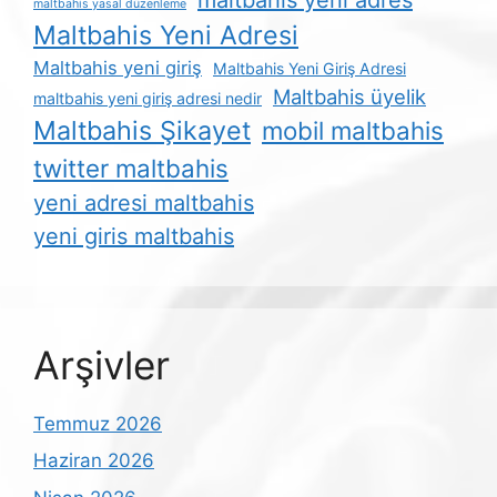
maltbahis yasal düzenleme
Maltbahis Yeni Adresi
Maltbahis yeni giriş
Maltbahis Yeni Giriş Adresi
Maltbahis üyelik
maltbahis yeni giriş adresi nedir
Maltbahis Şikayet
mobil maltbahis
twitter maltbahis
yeni adresi maltbahis
yeni giris maltbahis
Arşivler
Temmuz 2026
Haziran 2026