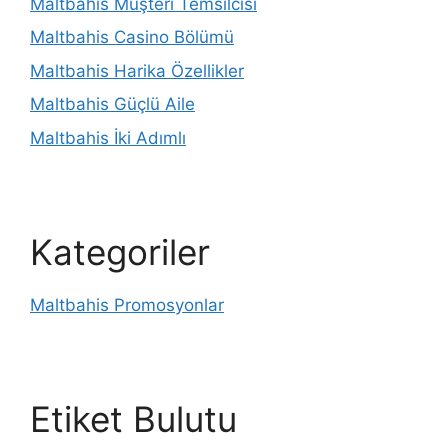
Maltbahis Müşteri Temsilcisi
Maltbahis Casino Bölümü
Maltbahis Harika Özellikler
Maltbahis Güçlü Aile
Maltbahis İki Adımlı
Kategoriler
Maltbahis Promosyonlar
Etiket Bulutu