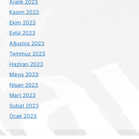
Aralık 2023
Kasım 2023
Ekim 2023
Eylül 2023
Ağustos 2023
Temmuz 2023
Haziran 2023
Mayıs 2023
Nisan 2023
Mart 2023
Şubat 2023
Ocak 2023