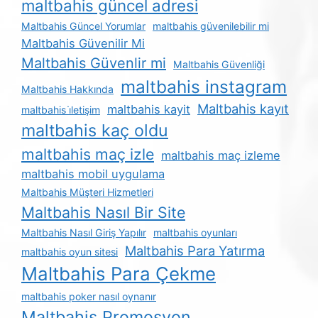
maltbahis güncel adresi
Maltbahis Güncel Yorumlar
maltbahis güvenilebilir mi
Maltbahis Güvenilir Mi
Maltbahis Güvenlir mi
Maltbahis Güvenliği
maltbahis instagram
Maltbahis Hakkında
Maltbahis kayıt
maltbahis kayit
maltbahis i̇letişim
maltbahis kaç oldu
maltbahis maç izle
maltbahis maç izleme
maltbahis mobil uygulama
Maltbahis Müşteri Hizmetleri
Maltbahis Nasıl Bir Site
Maltbahis Nasıl Giriş Yapılır
maltbahis oyunları
Maltbahis Para Yatırma
maltbahis oyun sitesi
Maltbahis Para Çekme
maltbahis poker nasıl oynanır
Maltbahis Promosyon