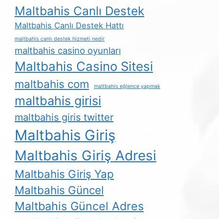
Maltbahis Canlı Destek
Maltbahis Canlı Destek Hattı
maltbahis canlı destek hizmeti nedir
maltbahis casino oyunları
Maltbahis Casino Sitesi
maltbahis com
maltbahis eğlence yapmak
maltbahis girisi
maltbahis giris twitter
Maltbahis Giriş
Maltbahis Giriş Adresi
Maltbahis Giriş Yap
Maltbahis Güncel
Maltbahis Güncel Adres