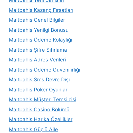
Maltbahis Yeni Bahisler
Maltbahis Kazanç Fırsatları
Maltbahis Genel Bilgiler
Maltbahis Yenilgi Bonusu
Maltbahis Ödeme Kolaylığı
Maltbahis Şifre Sıfırlama
Maltbahis Adres Verileri
Maltbahis Ödeme Güvenilirliği
Maltbahis Sms Devre Dışı
Maltbahis Poker Oyunları
Maltbahis Müşteri Temsilcisi
Maltbahis Casino Bölümü
Maltbahis Harika Özellikler
Maltbahis Güçlü Aile