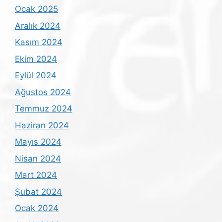
Ocak 2025
Aralık 2024
Kasım 2024
Ekim 2024
Eylül 2024
Ağustos 2024
Temmuz 2024
Haziran 2024
Mayıs 2024
Nisan 2024
Mart 2024
Şubat 2024
Ocak 2024