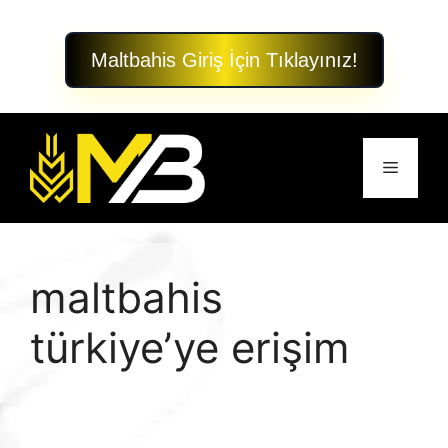
Maltbahis Giriş İçin Tıklayınız!
İçeriğe
atla
Menü
maltbahis
türkiye’ye erişim