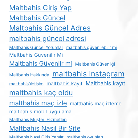
Maltbahis Giriş Yap
Maltbahis Güncel
Maltbahis Güncel Adres
maltbahis güncel adresi
Maltbahis Güncel Yorumlar
maltbahis güvenilebilir mi
Maltbahis Güvenilir Mi
Maltbahis Güvenlir mi
Maltbahis Güvenliği
maltbahis instagram
Maltbahis Hakkında
Maltbahis kayıt
maltbahis kayit
maltbahis i̇letişim
maltbahis kaç oldu
maltbahis maç izle
maltbahis maç izleme
maltbahis mobil uygulama
Maltbahis Müşteri Hizmetleri
Maltbahis Nasıl Bir Site
Maltbahis Nasıl Giriş Yapılır
maltbahis oyunları