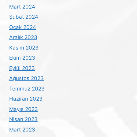
Mart 2024
Şubat 2024
Ocak 2024
Aralık 2023
Kasım 2023
Ekim 2023
Eylül 2023
Ağustos 2023
Temmuz 2023
Haziran 2023
Mayıs 2023
Nisan 2023
Mart 2023