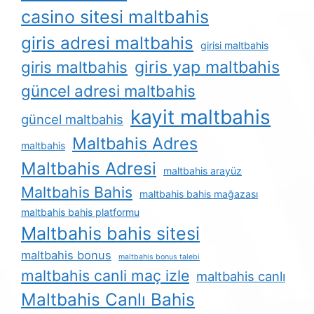
casino sitesi maltbahis
giris adresi maltbahis
girisi maltbahis
giris yap maltbahis
giris maltbahis
güncel adresi maltbahis
kayit maltbahis
güncel maltbahis
Maltbahis Adres
maltbahis
Maltbahis Adresi
maltbahis arayüz
Maltbahis Bahis
maltbahis bahis mağazası
maltbahis bahis platformu
Maltbahis bahis sitesi
maltbahis bonus
maltbahis bonus talebi
maltbahis canli maç izle
maltbahis canlı
Maltbahis Canlı Bahis