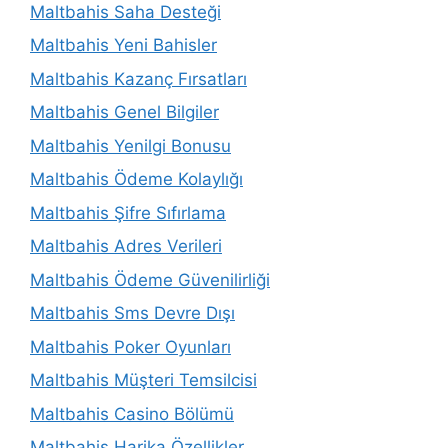
Maltbahis Saha Desteği
Maltbahis Yeni Bahisler
Maltbahis Kazanç Fırsatları
Maltbahis Genel Bilgiler
Maltbahis Yenilgi Bonusu
Maltbahis Ödeme Kolaylığı
Maltbahis Şifre Sıfırlama
Maltbahis Adres Verileri
Maltbahis Ödeme Güvenilirliği
Maltbahis Sms Devre Dışı
Maltbahis Poker Oyunları
Maltbahis Müşteri Temsilcisi
Maltbahis Casino Bölümü
Maltbahis Harika Özellikler