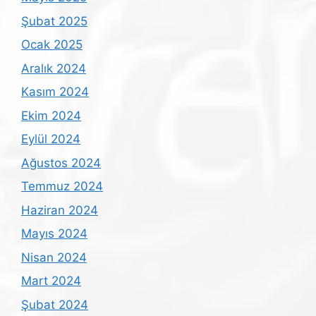
Şubat 2025
Ocak 2025
Aralık 2024
Kasım 2024
Ekim 2024
Eylül 2024
Ağustos 2024
Temmuz 2024
Haziran 2024
Mayıs 2024
Nisan 2024
Mart 2024
Şubat 2024