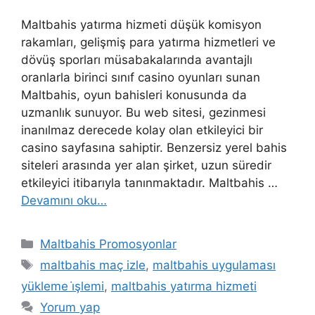
Maltbahis yatırma hizmeti düşük komisyon
rakamları, gelişmiş para yatırma hizmetleri ve
dövüş sporları müsabakalarında avantajlı
oranlarla birinci sınıf casino oyunları sunan
Maltbahis, oyun bahisleri konusunda da
uzmanlık sunuyor. Bu web sitesi, gezinmesi
inanılmaz derecede kolay olan etkileyici bir
casino sayfasına sahiptir. Benzersiz yerel bahis
siteleri arasında yer alan şirket, uzun süredir
etkileyici itibarıyla tanınmaktadır. Maltbahis …
Devamını oku…
Kategoriler
Maltbahis Promosyonlar
Etiketler
maltbahis maç izle
,
maltbahis uygulaması
yükleme i̇şlemi
,
maltbahis yatırma hizmeti
Yorum yap