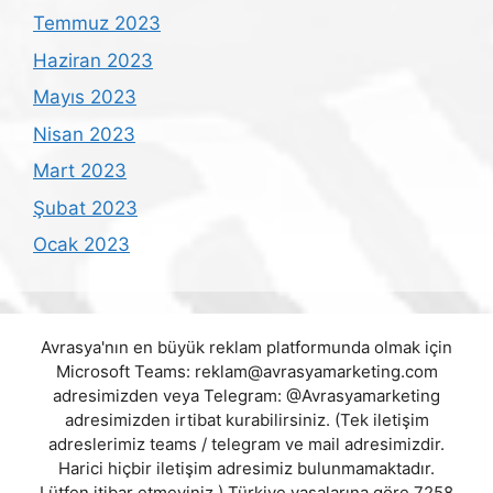
Temmuz 2023
Haziran 2023
Mayıs 2023
Nisan 2023
Mart 2023
Şubat 2023
Ocak 2023
Avrasya'nın en büyük reklam platformunda olmak için
Microsoft Teams:
reklam@avrasyamarketing.com
adresimizden veya Telegram: @Avrasyamarketing
adresimizden irtibat kurabilirsiniz. (Tek iletişim
adreslerimiz teams / telegram ve mail adresimizdir.
Harici hiçbir iletişim adresimiz bulunmamaktadır.
Lütfen itibar etmeyiniz.) Türkiye yasalarına göre 7258