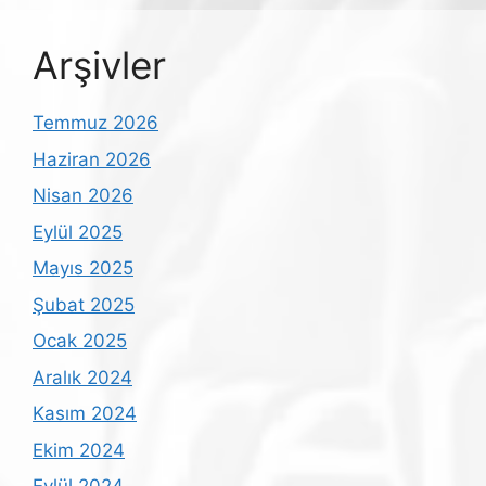
Arşivler
Temmuz 2026
Haziran 2026
Nisan 2026
Eylül 2025
Mayıs 2025
Şubat 2025
Ocak 2025
Aralık 2024
Kasım 2024
Ekim 2024