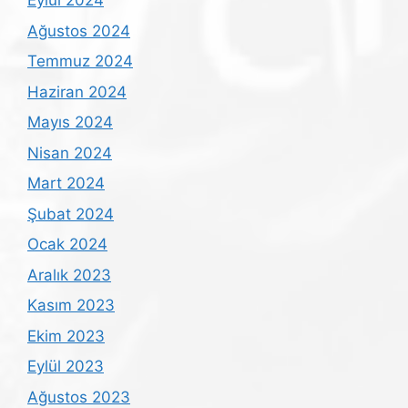
Eylül 2024
Ağustos 2024
Temmuz 2024
Haziran 2024
Mayıs 2024
Nisan 2024
Mart 2024
Şubat 2024
Ocak 2024
Aralık 2023
Kasım 2023
Ekim 2023
Eylül 2023
Ağustos 2023