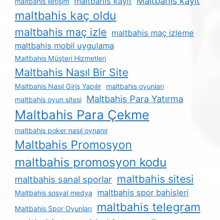
Maltbahis kayıt
maltbahis kayit
maltbahis i̇letişim
maltbahis kaç oldu
maltbahis maç izle
maltbahis maç izleme
maltbahis mobil uygulama
Maltbahis Müşteri Hizmetleri
Maltbahis Nasıl Bir Site
Maltbahis Nasıl Giriş Yapılır
maltbahis oyunları
Maltbahis Para Yatırma
maltbahis oyun sitesi
Maltbahis Para Çekme
maltbahis poker nasıl oynanır
Maltbahis Promosyon
maltbahis promosyon kodu
maltbahis sitesi
maltbahis sanal sporlar
maltbahis spor bahisleri
Maltbahis sosyal medya
maltbahis telegram
Maltbahis Spor Oyunları