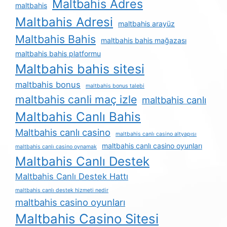
Maltbahis Adres
maltbahis
Maltbahis Adresi
maltbahis arayüz
Maltbahis Bahis
maltbahis bahis mağazası
maltbahis bahis platformu
Maltbahis bahis sitesi
maltbahis bonus
maltbahis bonus talebi
maltbahis canli maç izle
maltbahis canlı
Maltbahis Canlı Bahis
Maltbahis canlı casino
maltbahis canlı casino altyapısı
maltbahis canlı casino oyunları
maltbahis canlı casino oynamak
Maltbahis Canlı Destek
Maltbahis Canlı Destek Hattı
maltbahis canlı destek hizmeti nedir
maltbahis casino oyunları
Maltbahis Casino Sitesi