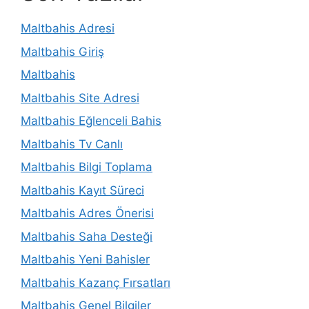
Maltbahis Adresi
Maltbahis Giriş
Maltbahis
Maltbahis Site Adresi
Maltbahis Eğlenceli Bahis
Maltbahis Tv Canlı
Maltbahis Bilgi Toplama
Maltbahis Kayıt Süreci
Maltbahis Adres Önerisi
Maltbahis Saha Desteği
Maltbahis Yeni Bahisler
Maltbahis Kazanç Fırsatları
Maltbahis Genel Bilgiler