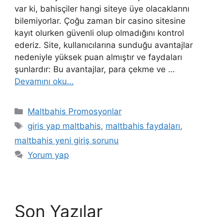
var ki, bahisçiler hangi siteye üye olacaklarını
bilemiyorlar. Çoğu zaman bir casino sitesine
kayıt olurken güvenli olup olmadığını kontrol
ederiz. Site, kullanıcılarına sunduğu avantajlar
nedeniyle yüksek puan almıştır ve faydaları
şunlardır: Bu avantajlar, para çekme ve …
Devamını oku…
Kategoriler
Maltbahis Promosyonlar
Etiketler
giris yap maltbahis
,
maltbahis faydaları
,
maltbahis yeni giriş sorunu
Yorum yap
Son Yazılar