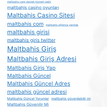
maltbahis canlı destek hizmeti nedir
maltbahis casino oyunları
Maltbahis Casino Sitesi
maltbahis com
maltbahis eğlence yapmak
maltbahis girisi
maltbahis giris twitter
Maltbahis Giriş
Maltbahis Giriş Adresi
Maltbahis Giriş Yap
Maltbahis Güncel
Maltbahis Güncel Adres
maltbahis güncel adresi
Maltbahis Güncel Yorumlar
maltbahis güvenilebilir mi
Maltbahis Güvenilir Mi