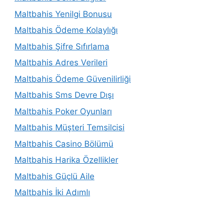
Maltbahis Yenilgi Bonusu
Maltbahis Ödeme Kolaylığı
Maltbahis Şifre Sıfırlama
Maltbahis Adres Verileri
Maltbahis Ödeme Güvenilirliği
Maltbahis Sms Devre Dışı
Maltbahis Poker Oyunları
Maltbahis Müşteri Temsilcisi
Maltbahis Casino Bölümü
Maltbahis Harika Özellikler
Maltbahis Güçlü Aile
Maltbahis İki Adımlı