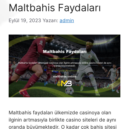
Maltbahis Faydaları
Eylül 19, 2023
Yazarı:
admin
Maltbahis faydaları ülkemizde casinoya olan
ilginin artmasıyla birlikte casino siteleri de aynı
oranda büyümektedir. O kadar çok bahis sitesi