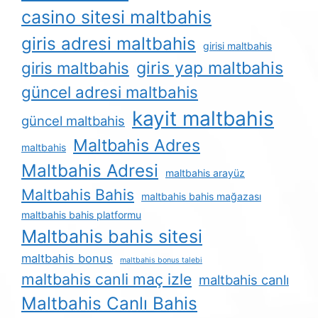
casino sitesi maltbahis
giris adresi maltbahis
girisi maltbahis
giris yap maltbahis
giris maltbahis
güncel adresi maltbahis
kayit maltbahis
güncel maltbahis
Maltbahis Adres
maltbahis
Maltbahis Adresi
maltbahis arayüz
Maltbahis Bahis
maltbahis bahis mağazası
maltbahis bahis platformu
Maltbahis bahis sitesi
maltbahis bonus
maltbahis bonus talebi
maltbahis canli maç izle
maltbahis canlı
Maltbahis Canlı Bahis