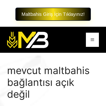
Maltbahis Giriş İçin Tıklayınız!
İçeriğe
atla
Menü
mevcut maltbahis
bağlantısı açık
değil