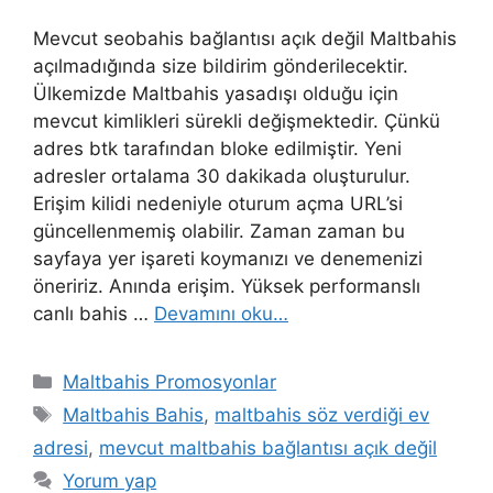
Mevcut seobahis bağlantısı açık değil Maltbahis
açılmadığında size bildirim gönderilecektir.
Ülkemizde Maltbahis yasadışı olduğu için
mevcut kimlikleri sürekli değişmektedir. Çünkü
adres btk tarafından bloke edilmiştir. Yeni
adresler ortalama 30 dakikada oluşturulur.
Erişim kilidi nedeniyle oturum açma URL’si
güncellenmemiş olabilir. Zaman zaman bu
sayfaya yer işareti koymanızı ve denemenizi
öneririz. Anında erişim. Yüksek performanslı
canlı bahis …
Devamını oku…
Kategoriler
Maltbahis Promosyonlar
Etiketler
Maltbahis Bahis
,
maltbahis söz verdiği ev
adresi
,
mevcut maltbahis bağlantısı açık değil
Yorum yap