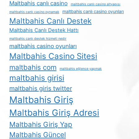
Maltbahis canlı casino
maltbahis canlı casino altyapısı
maltbahis canlı casino oyunları
maltbahis canlı casino oynamak
Maltbahis Canlı Destek
Maltbahis Canlı Destek Hattı
maltbahis canlı destek hizmeti nedir
maltbahis casino oyunları
Maltbahis Casino Sitesi
maltbahis com
maltbahis eğlence yapmak
maltbahis girisi
maltbahis giris twitter
Maltbahis Giriş
Maltbahis Giriş Adresi
Maltbahis Giriş Yap
Maltbahis Güncel