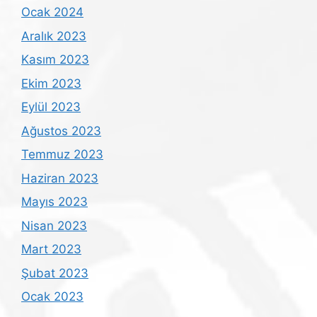
Ocak 2024
Aralık 2023
Kasım 2023
Ekim 2023
Eylül 2023
Ağustos 2023
Temmuz 2023
Haziran 2023
Mayıs 2023
Nisan 2023
Mart 2023
Şubat 2023
Ocak 2023