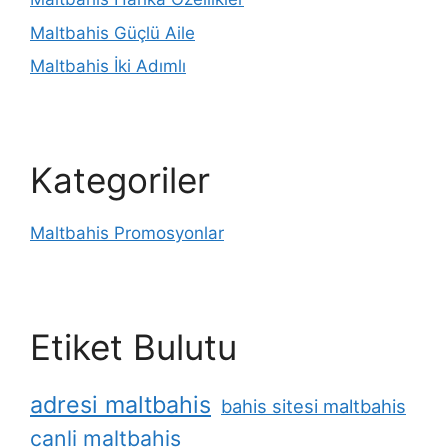
Maltbahis Güçlü Aile
Maltbahis İki Adımlı
Kategoriler
Maltbahis Promosyonlar
Etiket Bulutu
adresi maltbahis
bahis sitesi maltbahis
canli maltbahis