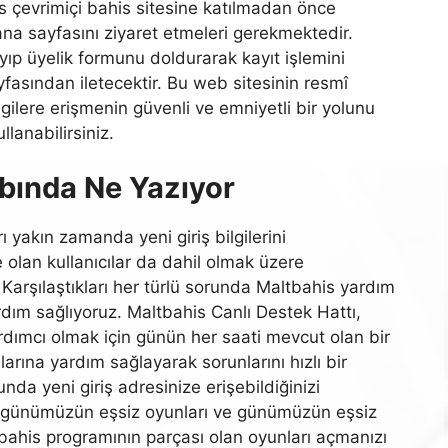
s çevrimiçi bahis sitesine katılmadan önce
a sayfasını ziyaret etmeleri gerekmektedir.
yıp üyelik formunu doldurarak kayıt işlemini
ayfasından iletecektir. Bu web sitesinin resmî
gilere erişmenin güvenli ve emniyetli bir yolunu
lanabilirsiniz.
bında Ne Yazıyor
 yakın zamanda yeni giriş bilgilerini
 olan kullanıcılar da dahil olmak üzere
 Karşılaştıkları her türlü sorunda Maltbahis yardım
ardım sağlıyoruz. Maltbahis Canlı Destek Hattı,
rdımcı olmak için günün her saati mevcut olan bir
ılarına yardım sağlayarak sorunlarını hızlı bir
nda yeni giriş adresinize erişebildiğinizi
i günümüzün eşsiz oyunları ve günümüzün eşsiz
 bahis programının parçası olan oyunları açmanızı