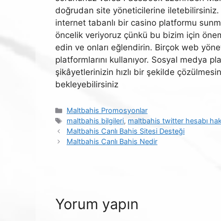
doğrudan site yöneticilerine iletebilirsiniz
internet tabanlı bir casino platformu sun
öncelik veriyoruz çünkü bu bizim için öne
edin ve onları eğlendirin. Birçok web yöne
platformlarını kullanıyor. Sosyal medya pla
şikâyetlerinizin hızlı bir şekilde çözülmes
bekleyebilirsiniz
Kategoriler
Maltbahis Promosyonlar
Etiketler
maltbahis bilgileri
,
maltbahis twitter hesabı hak
Maltbahis Canlı Bahis Sitesi Desteği
Maltbahis Canlı Bahis Nedir
Yorum yapın