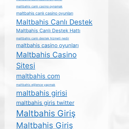
maltbahis canlı casino oynamak
maltbahis canlı casino oyunları
Maltbahis Canlı Destek
Maltbahis Canlı Destek Hattı
maltbahis canlı destek hizmeti nedir
maltbahis casino oyunları
Maltbahis Casino
Sitesi
maltbahis com
maltbahis eğlence yapmak
maltbahis girisi
maltbahis giris twitter
Maltbahis Giriş
Maltbahis Giriş