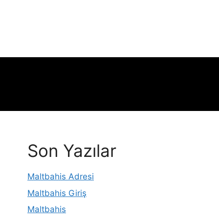
Son Yazılar
Maltbahis Adresi
Maltbahis Giriş
Maltbahis