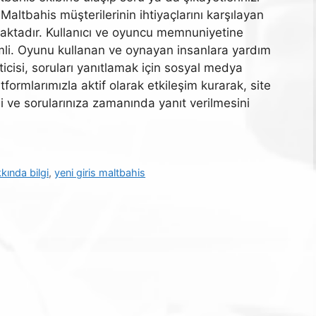
. Maltbahis müşterilerinin ihtiyaçlarını karşılayan
maktadır. Kullanıcı ve oyuncu memnuniyetine
mli. Oyunu kullanan ve oynayan insanlara yardım
ticisi, soruları yanıtlamak için sosyal medya
tformlarımızla aktif olarak etkileşim kurarak, site
ini ve sorularınıza zamanında yanıt verilmesini
kında bilgi
,
yeni giris maltbahis