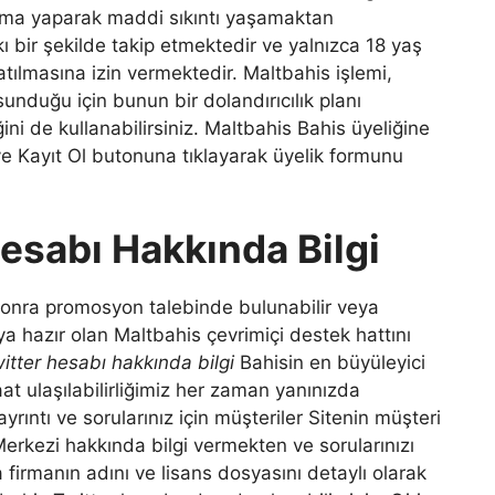
tırma yaparak maddi sıkıntı yaşamaktan
sıkı bir şekilde takip etmektedir ve yalnızca 18 yaş
katılmasına izin vermektedir. Maltbahis işlemi,
nduğu için bunun bir dolandırıcılık planı
ini de kullanabilirsiniz. Maltbahis Bahis üyeliğine
ve Kayıt Ol butonuna tıklayarak üyelik formunu
esabı Hakkında Bilgi
sonra promosyon talebinde bulunabilir veya
 hazır olan Maltbahis çevrimiçi destek hattını
itter hesabı hakkında bilgi
Bahisin en büyüleyici
at ulaşılabilirliğimiz her zaman yanınızda
yrıntı ve sorularınız için müşteriler Sitenin müşteri
Merkezi hakkında bilgi vermekten ve sorularınızı
firmanın adını ve lisans dosyasını detaylı olarak