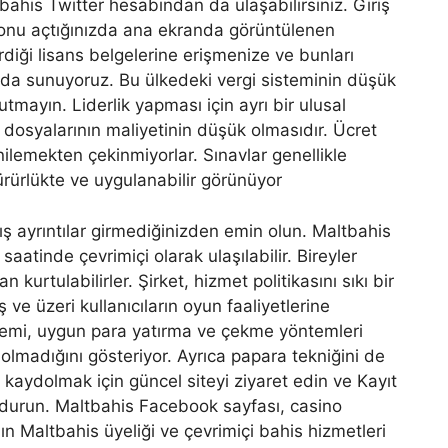
tbahis Twitter hesabından da ulaşabilirsiniz. Giriş
onu açtığınızda ana ekranda görüntülenen
irdiği lisans belgelerine erişmenize ve bunları
 da sunuyoruz. Bu ülkedeki vergi sisteminin düşük
tmayın. Liderlik yapması için ayrı bir ulusal
 dosyalarının maliyetinin düşük olmasıdır. Ücret
ilemekten çekinmiyorlar. Sınavlar genellikle
ürürlükte ve uygulanabilir görünüyor
ş ayrıntılar girmediğinizden emin olun. Maltbahis
atinde çevrimiçi olarak ulaşılabilir. Bireyler
urtulabilirler. Şirket, hizmet politikasını sıkı bir
 ve üzeri kullanıcıların oyun faaliyetlerine
şlemi, uygun para yatırma ve çekme yöntemleri
 olmadığını gösteriyor. Ayrıca papara tekniğini de
e kaydolmak için güncel siteyi ziyaret edin ve Kayıt
ldurun. Maltbahis Facebook sayfası, casino
ın Maltbahis üyeliği ve çevrimiçi bahis hizmetleri