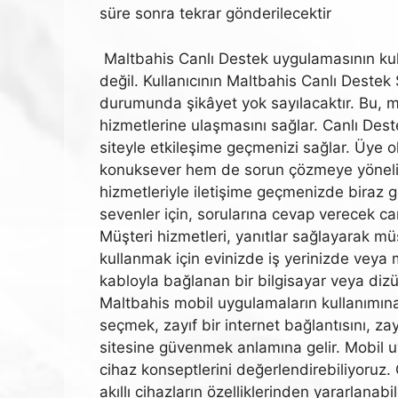
süre sonra tekrar gönderilecektir
Maltbahis Canlı Destek uygulamasının kull
değil. Kullanıcının Maltbahis Canlı Deste
durumunda şikâyet yok sayılacaktır. Bu, mü
hizmetlerine ulaşmasını sağlar. Canlı De
siteyle etkileşime geçmenizi sağlar. Üye 
konuksever hem de sorun çözmeye yönelik 
hizmetleriyle iletişime geçmenizde biraz 
sevenler için, sorularına cevap verecek c
Müşteri hizmetleri, yanıtlar sağlayarak m
kullanmak için evinizde iş yerinizde veya 
kabloyla bağlanan bir bilgisayar veya diz
Maltbahis mobil uygulamaların kullanımın
seçmek, zayıf bir internet bağlantısını, za
sitesine güvenmek anlamına gelir. Mobil uy
cihaz konseptlerini değerlendirebiliyoruz. 
akıllı cihazların özelliklerinden yararlanabi