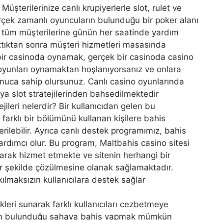
Müşterilerinize canlı krupiyerlerle slot, rulet ve
rçek zamanlı oyuncuların bulunduğu bir poker alanı
i tüm müşterilerine günün her saatinde yardım
ttıktan sonra müşteri hizmetleri masasında
 bir casinoda oynamak, gerçek bir casinoda casino
 oyunları oynamaktan hoşlanıyorsanız ve onlara
nuca sahip olursunuz. Canlı casino oyunlarında
ya slot stratejilerinden bahsedilmektedir
ileri nelerdir? Bir kullanıcıdan gelen bu
 farklı bir bölümünü kullanan kişilere bahis
verilebilir. Ayrıca canlı destek programımız, bahis
rdımcı olur. Bu program, Maltbahis casino sitesi
larak hizmet etmekte ve sitenin herhangi bir
bir şekilde çözülmesine olanak sağlamaktadır.
ılmaksızın kullanıcılara destek sağlar
eri sunarak farklı kullanıcıları cezbetmeye
pun bulunduğu sahaya bahis yapmak mümkün