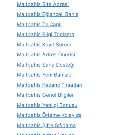
Maltbahis Site Adresi
Maltbahis Eğlenceli Bahis
Maltbahis Tv Canlı
Maltbahis Bilgi Toplama
Maltbahis Kayıt Süreci
Maltbahis Adres Önerisi
Maltbahis Saha Desteği
Maltbahis Yeni Bahisler
Maltbahis Kazanç Fırsatları
Maltbahis Genel Bilgiler
Maltbahis Yenilgi Bonusu
Maltbahis Ödeme Kolaylığı
Maltbahis Şifre Sıfırlama