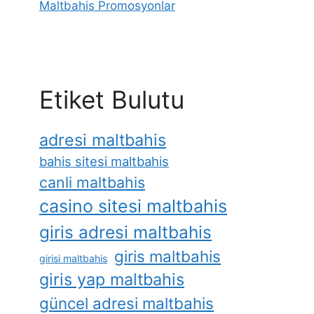
Maltbahis Promosyonlar
Etiket Bulutu
adresi maltbahis
bahis sitesi maltbahis
canli maltbahis
casino sitesi maltbahis
giris adresi maltbahis
giris maltbahis
girisi maltbahis
giris yap maltbahis
güncel adresi maltbahis