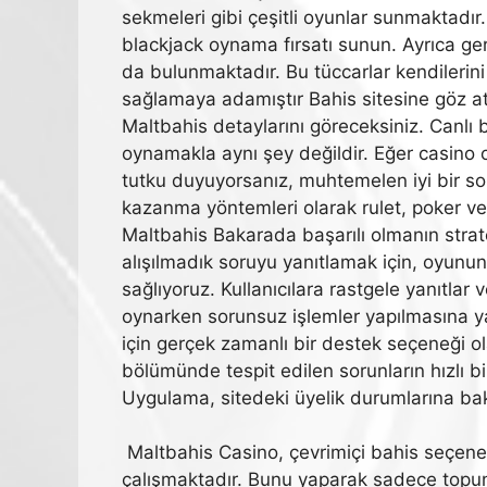
sekmeleri gibi çeşitli oyunlar sunmaktadır. 
blackjack oynama fırsatı sunun. Ayrıca ge
da bulunmaktadır. Bu tüccarlar kendilerin
sağlamaya adamıştır Bahis sitesine göz a
Maltbahis detaylarını göreceksiniz. Canlı
oynamakla aynı şey değildir. Eğer casino
tutku duyuyorsanız, muhtemelen iyi bir so
kazanma yöntemleri olarak rulet, poker ve
Maltbahis Bakarada başarılı olmanın stratej
alışılmadık soruyu yanıtlamak için, oyunun
sağlıyoruz. Kullanıcılara rastgele yanıtlar 
oynarken sorunsuz işlemler yapılmasına ya
için gerçek zamanlı bir destek seçeneği o
bölümünde tespit edilen sorunların hızlı 
Uygulama, sitedeki üyelik durumlarına bak
Maltbahis Casino, çevrimiçi bahis seçenekl
çalışmaktadır. Bunu yaparak sadece to