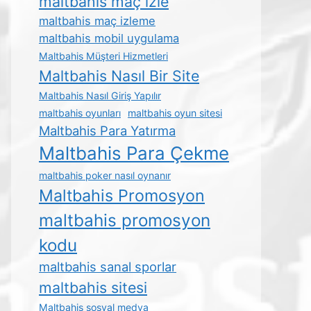
maltbahis maç izle
maltbahis maç izleme
maltbahis mobil uygulama
Maltbahis Müşteri Hizmetleri
Maltbahis Nasıl Bir Site
Maltbahis Nasıl Giriş Yapılır
maltbahis oyunları
maltbahis oyun sitesi
Maltbahis Para Yatırma
Maltbahis Para Çekme
maltbahis poker nasıl oynanır
Maltbahis Promosyon
maltbahis promosyon
kodu
maltbahis sanal sporlar
maltbahis sitesi
Maltbahis sosyal medya