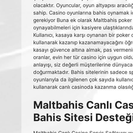
olacaktır. Oyuncular, oyun altyapısı aracılı
sahip. Casino oyunlarına bahis oynamak iç
gerekiyor Buna ek olarak Maltbahis poker oy
oynayabilmeleri için kasiyere ulaştıklarınd
Kullanıcı, kasaya karşı oynanan bir poker
kullanarak kazanıp kazanamayacağını öğre
kasayı güvence altına almak, pas vermenin g
oranlar, evin her tür casino için uygun ol
anlayışı, siz değerli müşterilerine dünyac
doğurmaktadır. Bahis sitelerinin sadece 
oyunlarıyla da ilgilenen çok sayıda kullan
kullanarak canlı casinoda kazanma olasılığı
Maltbahis Canlı Cas
Bahis Sitesi Desteğ
Maltbahis Canlı Casino Servis Sağlayıcı we