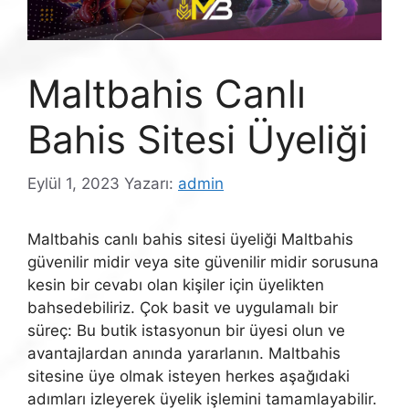
Maltbahis Canlı
Bahis Sitesi Üyeliği
Eylül 1, 2023
Yazarı:
admin
Maltbahis canlı bahis sitesi üyeliği Maltbahis
güvenilir midir veya site güvenilir midir sorusuna
kesin bir cevabı olan kişiler için üyelikten
bahsedebiliriz. Çok basit ve uygulamalı bir
süreç: Bu butik istasyonun bir üyesi olun ve
avantajlardan anında yararlanın. Maltbahis
sitesine üye olmak isteyen herkes aşağıdaki
adımları izleyerek üyelik işlemini tamamlayabilir.