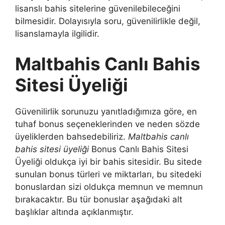
lisanslı bahis sitelerine güvenilebileceğini
bilmesidir. Dolayısıyla soru, güvenilirlikle değil,
lisanslamayla ilgilidir.
Maltbahis Canlı Bahis
Sitesi Üyeliği
Güvenilirlik sorunuzu yanıtladığımıza göre, en
tuhaf bonus seçeneklerinden ve neden sözde
üyeliklerden bahsedebiliriz.
Maltbahis canlı
bahis sitesi üyeliği
Bonus Canlı Bahis Sitesi
Üyeliği oldukça iyi bir bahis sitesidir. Bu sitede
sunulan bonus türleri ve miktarları, bu sitedeki
bonuslardan sizi oldukça memnun ve memnun
bırakacaktır. Bu tür bonuslar aşağıdaki alt
başlıklar altında açıklanmıştır.