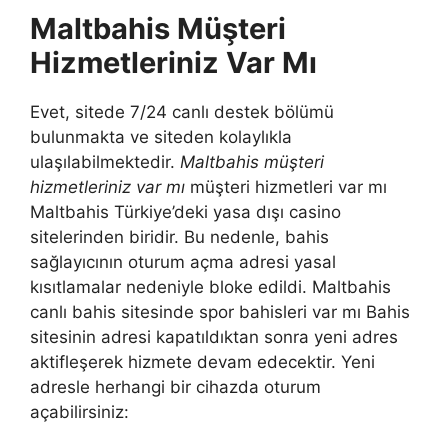
Maltbahis Müşteri
Hizmetleriniz Var Mı
Evet, sitede 7/24 canlı destek bölümü
bulunmakta ve siteden kolaylıkla
ulaşılabilmektedir.
Maltbahis müşteri
hizmetleriniz var mı
müşteri hizmetleri var mı
Maltbahis Türkiye’deki yasa dışı casino
sitelerinden biridir. Bu nedenle, bahis
sağlayıcının oturum açma adresi yasal
kısıtlamalar nedeniyle bloke edildi. Maltbahis
canlı bahis sitesinde spor bahisleri var mı Bahis
sitesinin adresi kapatıldıktan sonra yeni adres
aktifleşerek hizmete devam edecektir. Yeni
adresle herhangi bir cihazda oturum
açabilirsiniz: