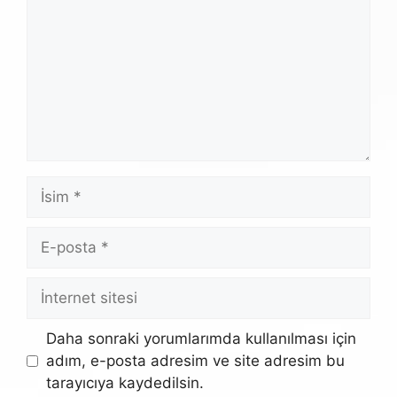
İsim
E-
posta
İnternet
sitesi
Daha sonraki yorumlarımda kullanılması için
adım, e-posta adresim ve site adresim bu
tarayıcıya kaydedilsin.