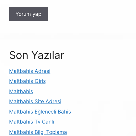
Son Yazılar
Maltbahis Adresi
Maltbahis Giriş
Maltbahis
Maltbahis Site Adresi
Maltbahis Eğlenceli Bahis
Maltbahis Tv Canlı
Maltbahis Bilgi Toplama