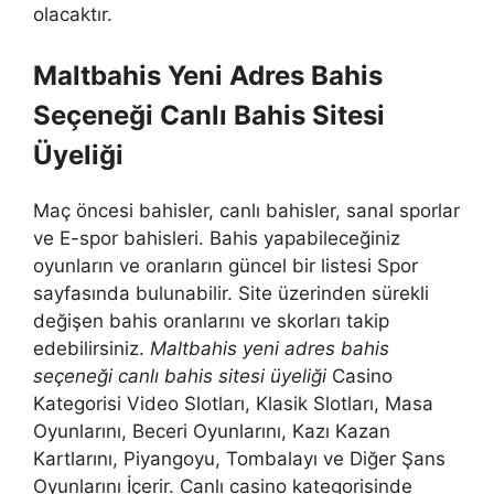
olacaktır.
Maltbahis Yeni Adres Bahis
Seçeneği Canlı Bahis Sitesi
Üyeliği
Maç öncesi bahisler, canlı bahisler, sanal sporlar
ve E-spor bahisleri. Bahis yapabileceğiniz
oyunların ve oranların güncel bir listesi Spor
sayfasında bulunabilir. Site üzerinden sürekli
değişen bahis oranlarını ve skorları takip
edebilirsiniz.
Maltbahis yeni adres bahis
seçeneği canlı bahis sitesi üyeliği
Casino
Kategorisi Video Slotları, Klasik Slotları, Masa
Oyunlarını, Beceri Oyunlarını, Kazı Kazan
Kartlarını, Piyangoyu, Tombalayı ve Diğer Şans
Oyunlarını İçerir. Canlı casino kategorisinde