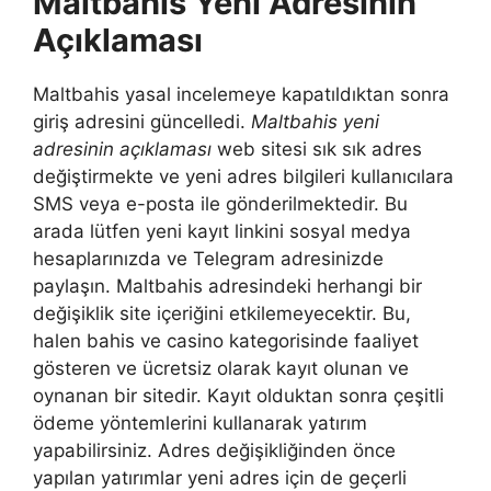
Maltbahis Yeni Adresinin
Açıklaması
Maltbahis yasal incelemeye kapatıldıktan sonra
giriş adresini güncelledi.
Maltbahis yeni
adresinin açıklaması
web sitesi sık sık adres
değiştirmekte ve yeni adres bilgileri kullanıcılara
SMS veya e-posta ile gönderilmektedir. Bu
arada lütfen yeni kayıt linkini sosyal medya
hesaplarınızda ve Telegram adresinizde
paylaşın. Maltbahis adresindeki herhangi bir
değişiklik site içeriğini etkilemeyecektir. Bu,
halen bahis ve casino kategorisinde faaliyet
gösteren ve ücretsiz olarak kayıt olunan ve
oynanan bir sitedir. Kayıt olduktan sonra çeşitli
ödeme yöntemlerini kullanarak yatırım
yapabilirsiniz. Adres değişikliğinden önce
yapılan yatırımlar yeni adres için de geçerli