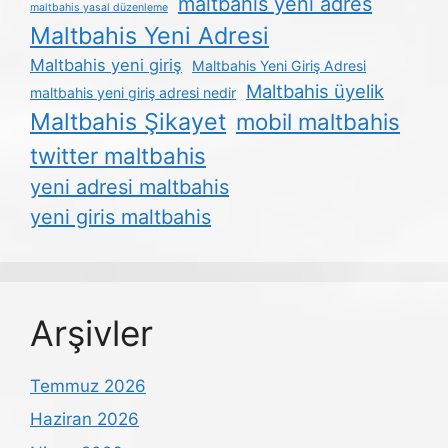
maltbahis yeni adres
maltbahis yasal düzenleme
Maltbahis Yeni Adresi
Maltbahis yeni giriş
Maltbahis Yeni Giriş Adresi
Maltbahis üyelik
maltbahis yeni giriş adresi nedir
Maltbahis Şikayet
mobil maltbahis
twitter maltbahis
yeni adresi maltbahis
yeni giris maltbahis
Arşivler
Temmuz 2026
Haziran 2026