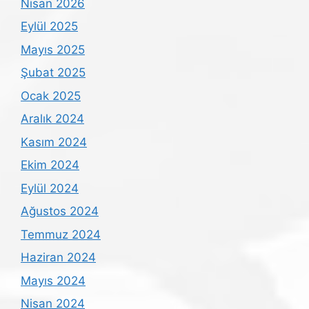
Nisan 2026
Eylül 2025
Mayıs 2025
Şubat 2025
Ocak 2025
Aralık 2024
Kasım 2024
Ekim 2024
Eylül 2024
Ağustos 2024
Temmuz 2024
Haziran 2024
Mayıs 2024
Nisan 2024