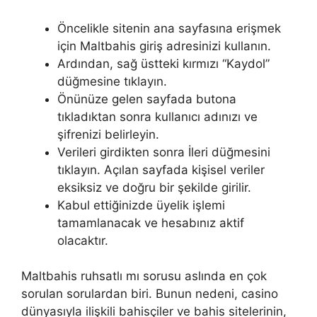
Öncelikle sitenin ana sayfasına erişmek
için Maltbahis giriş adresinizi kullanın.
Ardından, sağ üstteki kırmızı “Kaydol”
düğmesine tıklayın.
Önünüze gelen sayfada butona
tıkladıktan sonra kullanıcı adınızı ve
şifrenizi belirleyin.
Verileri girdikten sonra İleri düğmesini
tıklayın. Açılan sayfada kişisel veriler
eksiksiz ve doğru bir şekilde girilir.
Kabul ettiğinizde üyelik işlemi
tamamlanacak ve hesabınız aktif
olacaktır.
Maltbahis ruhsatlı mı sorusu aslında en çok
sorulan sorulardan biri. Bunun nedeni, casino
dünyasıyla ilişkili bahisçiler ve bahis sitelerinin,