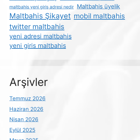
Maltbahis üyelik
maltbahis yeni giriş adresi nedir
Maltbahis Şikayet
mobil maltbahis
twitter maltbahis
yeni adresi maltbahis
yeni giris maltbahis
Arşivler
Temmuz 2026
Haziran 2026
Nisan 2026
Eylül 2025