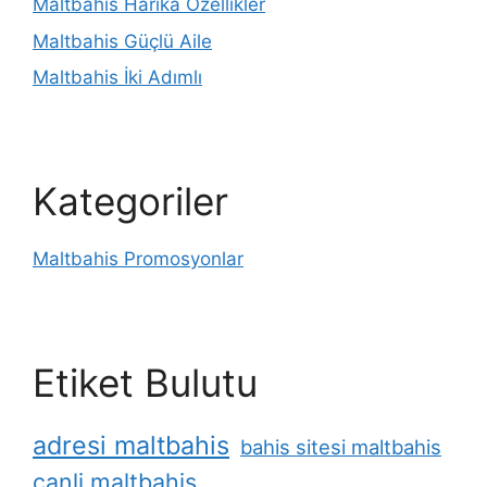
Maltbahis Harika Özellikler
Maltbahis Güçlü Aile
Maltbahis İki Adımlı
Kategoriler
Maltbahis Promosyonlar
Etiket Bulutu
adresi maltbahis
bahis sitesi maltbahis
canli maltbahis