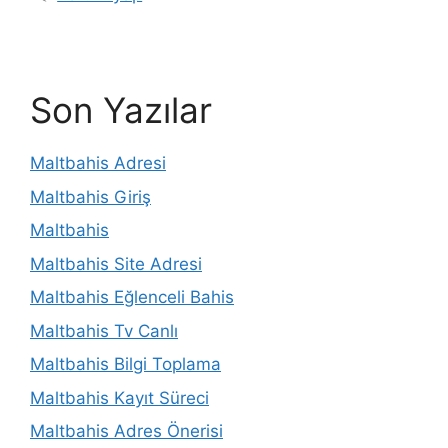
Son Yazılar
Maltbahis Adresi
Maltbahis Giriş
Maltbahis
Maltbahis Site Adresi
Maltbahis Eğlenceli Bahis
Maltbahis Tv Canlı
Maltbahis Bilgi Toplama
Maltbahis Kayıt Süreci
Maltbahis Adres Önerisi