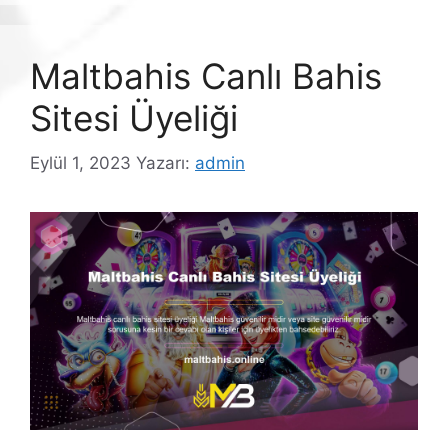
Maltbahis Canlı Bahis
Sitesi Üyeliği
Eylül 1, 2023
Yazarı:
admin