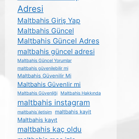
Adresi
Maltbahis Giriş Yap
Maltbahis Güncel
Maltbahis Güncel Adres
maltbahis güncel adresi
Maltbahis Güncel Yorumlar
maltbahis güvenilebilir mi
Maltbahis Güvenilir Mi
Maltbahis Güvenlir mi
Maltbahis Güvenliği
Maltbahis Hakkında
maltbahis instagram
maltbahis kayit
maltbahis i̇letişim
Maltbahis kayıt
maltbahis kaç oldu