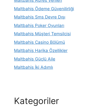
Maltbahis Adres Verileri
Maltbahis Ödeme Güvenilirliği
Maltbahis Sms Devre Dışı
Maltbahis Poker Oyunları
Maltbahis Müşteri Temsilcisi
Maltbahis Casino Bölümü
Maltbahis Harika Özellikler
Maltbahis Güçlü Aile
Maltbahis İki Adımlı
Kategoriler