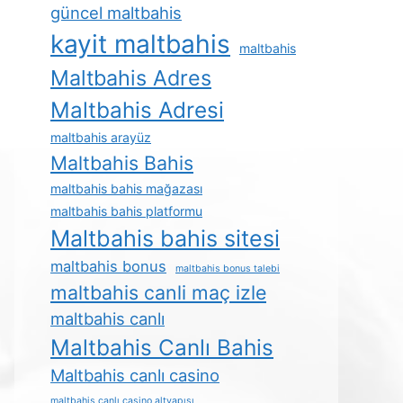
güncel maltbahis
kayit maltbahis
maltbahis
Maltbahis Adres
Maltbahis Adresi
maltbahis arayüz
Maltbahis Bahis
maltbahis bahis mağazası
maltbahis bahis platformu
Maltbahis bahis sitesi
maltbahis bonus
maltbahis bonus talebi
maltbahis canli maç izle
maltbahis canlı
Maltbahis Canlı Bahis
Maltbahis canlı casino
maltbahis canlı casino altyapısı