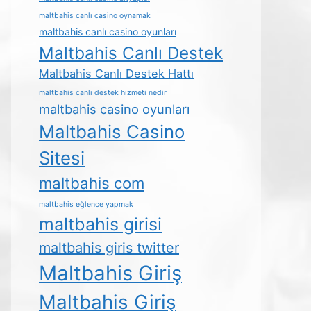
maltbahis canlı casino oynamak
maltbahis canlı casino oyunları
Maltbahis Canlı Destek
Maltbahis Canlı Destek Hattı
maltbahis canlı destek hizmeti nedir
maltbahis casino oyunları
Maltbahis Casino
Sitesi
maltbahis com
maltbahis eğlence yapmak
maltbahis girisi
maltbahis giris twitter
Maltbahis Giriş
Maltbahis Giriş