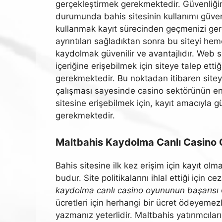
gerçekleştirmek gerekmektedir. Güvenliğin
durumunda bahis sitesinin kullanımı güven
kullanmak kayıt sürecinden geçmenizi gerek
ayrıntıları sağladıktan sonra bu siteyi h
kaydolmak güvenilir ve avantajlıdır. Web si
içeriğine erişebilmek için siteye talep ettiğ
gerekmektedir. Bu noktadan itibaren siteyi
çalışması sayesinde casino sektörünün en 
sitesine erişebilmek için, kayıt amacıyla g
gerekmektedir.
Maltbahis Kaydolma Canlı Casino 
Bahis sitesine ilk kez erişim için kayıt olm
budur. Site politikalarını ihlal ettiği için
kaydolma canlı casino oyununun başarısı
ücretleri için herhangi bir ücret ödeyemezler
yazmanız yeterlidir. Maltbahis yatırımcıla