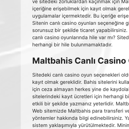
ve sitedeki zorluklardan kaçınmak için Mal
içeriğine erişebilmek için kayıt olmak gere
uygulamalar içermektedir. Bu içeriğe erişe
Sitenin canlı casino oyunları seçeneğine gi
sorunsuz bir şekilde ticaret yapabilirsiniz
canlı casino oyunlarında hile var mı? Site
herhangi bir hile bulunmamaktadır.
Maltbahis Canlı Casin
Sitedeki canlı casino oyun seçenekleri oldu
kayıt olmak gereklidir. Bahis sitelerini kull
için ceza almayan herkes yine de kaydolabi
sitelerindeki kayıt ücretleri için herhangi b
etkili bir şekilde yazmanız yeterlidir. Malt
Web sitemizde Maltbahis para transferi ve 
yöntemler hakkında bilgi edinebilirsiniz. 
sistem yaklaşımıyla yürütülmektedir. Min