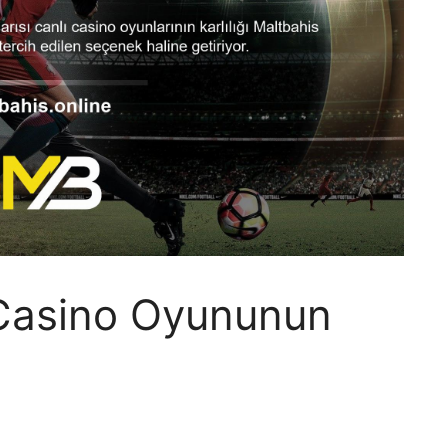
 Casino Oyununun