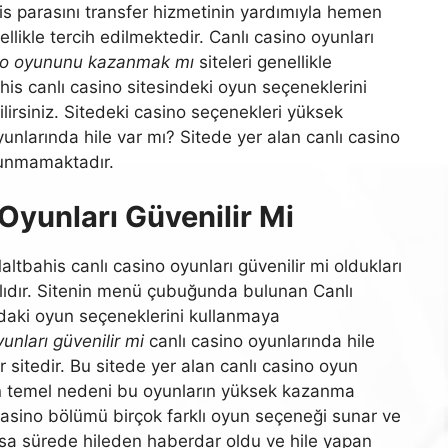
is parasını transfer hizmetinin yardımıyla hemen
llikle tercih edilmektedir. Canlı casino oyunları
ino oyununu kazanmak mı
siteleri genellikle
his canlı casino sitesindeki oyun seçeneklerini
lirsiniz. Sitedeki casino seçenekleri yüksek
oyunlarında hile var mı? Sitede yer alan canlı casino
lunmamaktadır.
Oyunları Güvenilir Mi
altbahis canlı casino oyunları güvenilir mi oldukları
tajlıdır. Sitenin menü çubuğunda bulunan Canlı
daki oyun seçeneklerini kullanmaya
unları güvenilir mi
canlı casino oyunlarında hile
r sitedir. Bu sitede yer alan canlı casino oyun
ın temel nedeni bu oyunların yüksek kazanma
 casino bölümü birçok farklı oyun seçeneği sunar ve
kısa sürede hileden haberdar oldu ve hile yapan