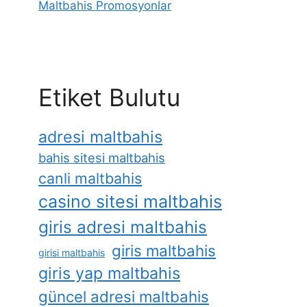
Maltbahis Promosyonlar
Etiket Bulutu
adresi maltbahis
bahis sitesi maltbahis
canli maltbahis
casino sitesi maltbahis
giris adresi maltbahis
giris maltbahis
girisi maltbahis
giris yap maltbahis
güncel adresi maltbahis