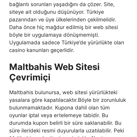
bağlantı sorunları yaşadığını da çözer. Site,
siteye ait olduğunu düşünüyor. Türkiye
pazarından ve üye ülkelerinden çekilmelidir.
Daha önce hiç mağdur edilmiş bir web sitesi
böyle bir uygulamaya dönüşmemişti.
Uygulamada sadece Türkiye’de yürürlükte olan
casino kanunları geçerlidir.
Maltbahis Web Sitesi
Çevrimiçi
Maltbahis bulunursa, web sitesi yürürlükteki
yasalara göre kapatılacaktır.Böyle bir zorunluluk
bulunmamaktadır. Kupona dahil olan tüm
oyunlar iptal veya ertelemeye tabidir. Bu
durumda kupon belirli bir süre saklanabilir. Bu
süre ilerideki resmi duyurularla uzatılabilir. Peki