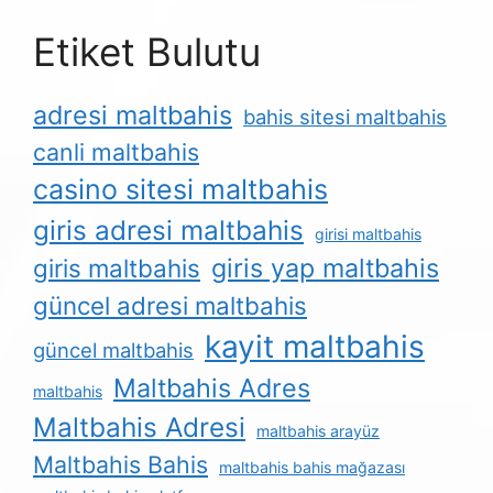
Etiket Bulutu
adresi maltbahis
bahis sitesi maltbahis
canli maltbahis
casino sitesi maltbahis
giris adresi maltbahis
girisi maltbahis
giris yap maltbahis
giris maltbahis
güncel adresi maltbahis
kayit maltbahis
güncel maltbahis
Maltbahis Adres
maltbahis
Maltbahis Adresi
maltbahis arayüz
Maltbahis Bahis
maltbahis bahis mağazası