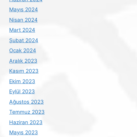
Mayıs 2024
Nisan 2024
Mart 2024
Şubat 2024
Ocak 2024
Aralık 2023
Kasım 2023
Ekim 2023
Eylül 2023
Ağustos 2023
Temmuz 2023
Haziran 2023
Mayıs 2023