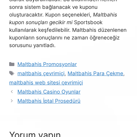
sonra sistem bağlanacak ve kuponu
oluşturacaktır. Kupon seçenekleri,
Maltbahis
kupon sonuçları gecikir mi
Sportsbook
kullanılarak keşfedilebilir. Maltbahis düzenlenen
kuponların sonuçlarını ne zaman öğreneceğiz
sorusunu yanıtladı.
Kategoriler
Maltbahis Promosyonlar
Etiketler
maltbahis çevrimiçi
,
Maltbahis Para Çekme
,
maltbahis web sitesi çevrimiçi
Maltbahis Casino Oyunlar
Maltbahis İptal Prosedürü
Yorum yapın