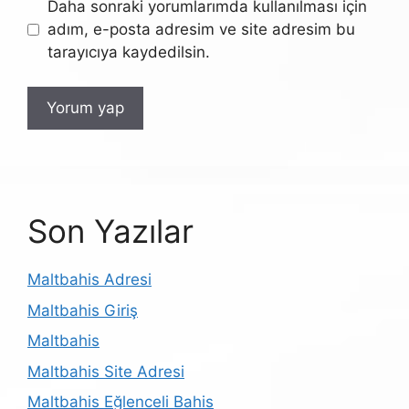
Daha sonraki yorumlarımda kullanılması için
adım, e-posta adresim ve site adresim bu
tarayıcıya kaydedilsin.
Son Yazılar
Maltbahis Adresi
Maltbahis Giriş
Maltbahis
Maltbahis Site Adresi
Maltbahis Eğlenceli Bahis