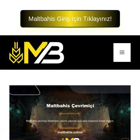
Maltbahis Giriş İçin Tıklayınız!
İçeriğe
atla
Menü