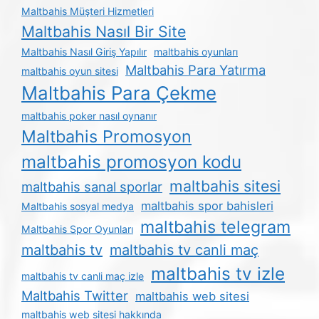
Maltbahis Müşteri Hizmetleri
Maltbahis Nasıl Bir Site
Maltbahis Nasıl Giriş Yapılır
maltbahis oyunları
Maltbahis Para Yatırma
maltbahis oyun sitesi
Maltbahis Para Çekme
maltbahis poker nasıl oynanır
Maltbahis Promosyon
maltbahis promosyon kodu
maltbahis sitesi
maltbahis sanal sporlar
maltbahis spor bahisleri
Maltbahis sosyal medya
maltbahis telegram
Maltbahis Spor Oyunları
maltbahis tv
maltbahis tv canli maç
maltbahis tv izle
maltbahis tv canli maç izle
Maltbahis Twitter
maltbahis web sitesi
maltbahis web sitesi hakkında