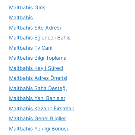
Maltbahis Giriş
Maltbahis
Maltbahis Site Adresi
Maltbahis Eğlenceli Bahis
Maltbahis Tv Canlı
Maltbahis Bilgi Toplama
Maltbahis Kayıt Süreci
Maltbahis Adres Önerisi
Maltbahis Saha Desteği
Maltbahis Yeni Bahisler
Maltbahis Kazanç Fırsatları
Maltbahis Genel Bilgiler
Maltbahis Yenilgi Bonusu