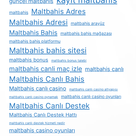
kayit maltbahis
güncel maltbahis
Maltbahis Adres
maltbahis
Maltbahis Adresi
maltbahis arayüz
Maltbahis Bahis
maltbahis bahis mağazası
maltbahis bahis platformu
Maltbahis bahis sitesi
maltbahis bonus
maltbahis bonus talebi
maltbahis canli maç izle
maltbahis canlı
Maltbahis Canlı Bahis
Maltbahis canlı casino
maltbahis canlı casino altyapısı
maltbahis canlı casino oyunları
maltbahis canlı casino oynamak
Maltbahis Canlı Destek
Maltbahis Canlı Destek Hattı
maltbahis canlı destek hizmeti nedir
maltbahis casino oyunları