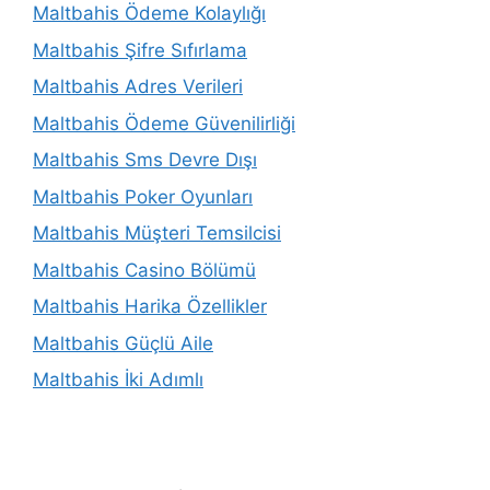
Maltbahis Ödeme Kolaylığı
Maltbahis Şifre Sıfırlama
Maltbahis Adres Verileri
Maltbahis Ödeme Güvenilirliği
Maltbahis Sms Devre Dışı
Maltbahis Poker Oyunları
Maltbahis Müşteri Temsilcisi
Maltbahis Casino Bölümü
Maltbahis Harika Özellikler
Maltbahis Güçlü Aile
Maltbahis İki Adımlı