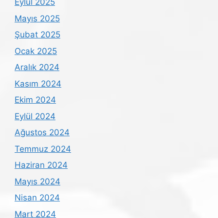
Eylül 2025
Mayıs 2025
Şubat 2025
Ocak 2025
Aralık 2024
Kasım 2024
Ekim 2024
Eylül 2024
Ağustos 2024
Temmuz 2024
Haziran 2024
Mayıs 2024
Nisan 2024
Mart 2024