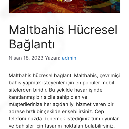
Maltbahis Hücresel
Bağlantı
Nisan 18, 2023
Yazarı:
admin
Maltbahis hücresel bağlantı Maltbahis, çevrimiçi
bahis yapmak isteyenler için en popüler mobil
sitelerden biridir. Bu şekilde hasar işinde
kanıtlanmış bir sicile sahip olan ve
müşterilerinize her açıdan iyi hizmet veren bir
adrese hızlı bir şekilde erişebilirsiniz. Cep
telefonunuzda denemek istediğiniz tüm oyunlar
ve bahisler için tasarım noktaları bulabilirsiniz.