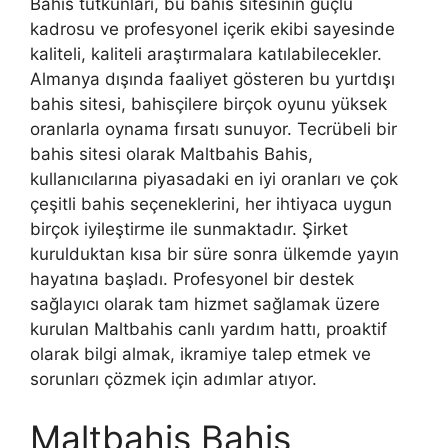
Bahis tutkunları, bu bahis sitesinin güçlü
kadrosu ve profesyonel içerik ekibi sayesinde
kaliteli, kaliteli araştırmalara katılabilecekler.
Almanya dışında faaliyet gösteren bu yurtdışı
bahis sitesi, bahisçilere birçok oyunu yüksek
oranlarla oynama fırsatı sunuyor. Tecrübeli bir
bahis sitesi olarak Maltbahis Bahis,
kullanıcılarına piyasadaki en iyi oranları ve çok
çeşitli bahis seçeneklerini, her ihtiyaca uygun
birçok iyileştirme ile sunmaktadır. Şirket
kurulduktan kısa bir süre sonra ülkemde yayın
hayatına başladı. Profesyonel bir destek
sağlayıcı olarak tam hizmet sağlamak üzere
kurulan Maltbahis canlı yardım hattı, proaktif
olarak bilgi almak, ikramiye talep etmek ve
sorunları çözmek için adımlar atıyor.
Maltbahis Bahis