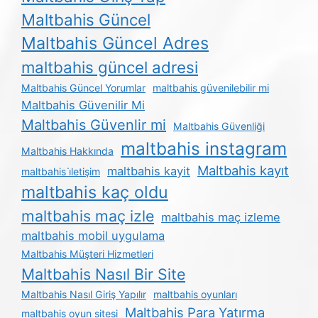
Maltbahis Güncel
Maltbahis Güncel Adres
maltbahis güncel adresi
Maltbahis Güncel Yorumlar
maltbahis güvenilebilir mi
Maltbahis Güvenilir Mi
Maltbahis Güvenlir mi
Maltbahis Güvenliği
maltbahis instagram
Maltbahis Hakkında
Maltbahis kayıt
maltbahis kayit
maltbahis i̇letişim
maltbahis kaç oldu
maltbahis maç izle
maltbahis maç izleme
maltbahis mobil uygulama
Maltbahis Müşteri Hizmetleri
Maltbahis Nasıl Bir Site
Maltbahis Nasıl Giriş Yapılır
maltbahis oyunları
Maltbahis Para Yatırma
maltbahis oyun sitesi