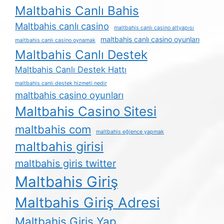
Maltbahis Canlı Bahis
Maltbahis canlı casino
maltbahis canlı casino altyapısı
maltbahis canlı casino oyunları
maltbahis canlı casino oynamak
Maltbahis Canlı Destek
Maltbahis Canlı Destek Hattı
maltbahis canlı destek hizmeti nedir
maltbahis casino oyunları
Maltbahis Casino Sitesi
maltbahis com
maltbahis eğlence yapmak
maltbahis girisi
maltbahis giris twitter
Maltbahis Giriş
Maltbahis Giriş Adresi
Maltbahis Giriş Yap