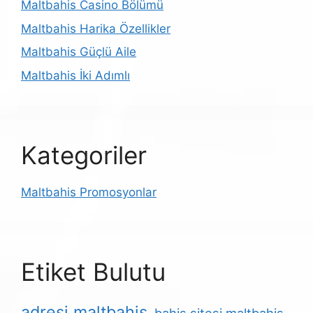
Maltbahis Casino Bölümü
Maltbahis Harika Özellikler
Maltbahis Güçlü Aile
Maltbahis İki Adımlı
Kategoriler
Maltbahis Promosyonlar
Etiket Bulutu
adresi maltbahis
bahis sitesi maltbahis