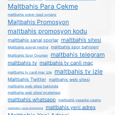
Maltbahis Para Çekme
maltbahis poker nasıl oynanır
Maltbahis Promosyon
maltbahis promosyon kodu
maltbahis sitesi
maltbahis sanal sporlar
maltbahis spor bahisleri
Maltbahis sosyal medya
maltbahis telegram
Maltbahis Spor Oyunları
maltbahis tv
maltbahis tv canli maç
maltbahis tv izle
maltbahis tv canli maç izle
Maltbahis Twitter
maltbahis web sitesi
maltbahis web sitesi hakkında
maltbahis web sitesi i̇ncelemesi
maltbahis whatsapp
maltbahis yasadışı casino
maltbahis yeni adres
maltbahis yasal düzenleme