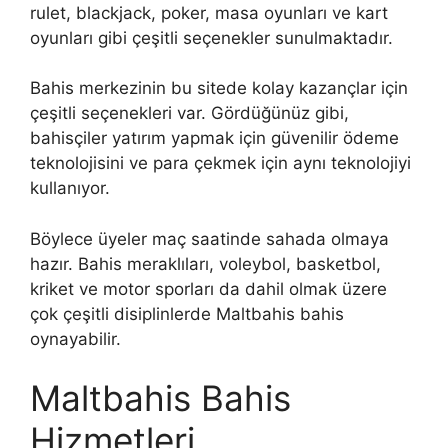
rulet, blackjack, poker, masa oyunları ve kart
oyunları gibi çeşitli seçenekler sunulmaktadır.
Bahis merkezinin bu sitede kolay kazançlar için
çeşitli seçenekleri var. Gördüğünüz gibi,
bahisçiler yatırım yapmak için güvenilir ödeme
teknolojisini ve para çekmek için aynı teknolojiyi
kullanıyor.
Böylece üyeler maç saatinde sahada olmaya
hazır. Bahis meraklıları, voleybol, basketbol, ​​
kriket ve motor sporları da dahil olmak üzere
çok çeşitli disiplinlerde Maltbahis bahis
oynayabilir.
Maltbahis Bahis
Hizmetleri