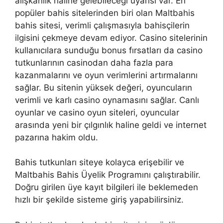
alışkanlık haline gelebileceği uyarısı var. En
popüler bahis sitelerinden biri olan Maltbahis
bahis sitesi, verimli çalışmasıyla bahisçilerin
ilgisini çekmeye devam ediyor. Casino sitelerinin
kullanıcılara sunduğu bonus fırsatları da casino
tutkunlarının casinodan daha fazla para
kazanmalarını ve oyun verimlerini artırmalarını
sağlar. Bu sitenin yüksek değeri, oyuncuların
verimli ve karlı casino oynamasını sağlar. Canlı
oyunlar ve casino oyun siteleri, oyuncular
arasında yeni bir çılgınlık haline geldi ve internet
pazarına hakim oldu.
Bahis tutkunları siteye kolayca erişebilir ve
Maltbahis Bahis Üyelik Programını çalıştırabilir.
Doğru girilen üye kayıt bilgileri ile beklemeden
hızlı bir şekilde sisteme giriş yapabilirsiniz.