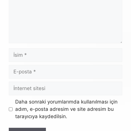
İsim
E-
posta
İnternet
sitesi
Daha sonraki yorumlarımda kullanılması için
adım, e-posta adresim ve site adresim bu
tarayıcıya kaydedilsin.