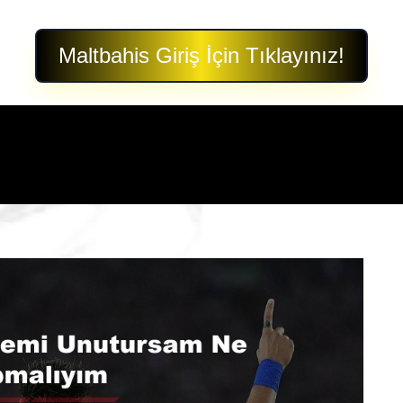
Maltbahis Giriş İçin Tıklayınız!