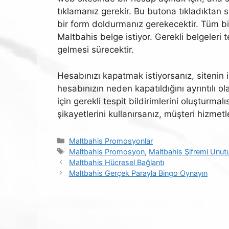
tıklamanız gerekir. Bu butona tıkladıktan so
bir form doldurmanız gerekecektir. Tüm bil
Maltbahis belge istiyor. Gerekli belgeleri t
gelmesi sürecektir.
Hesabınızı kapatmak istiyorsanız, sitenin i
hesabınızın neden kapatıldığını ayrıntılı o
için gerekli tespit bildirimlerini oluşturma
şikayetlerini kullanırsanız, müşteri hizmetle
Kategoriler
Maltbahis Promosyonlar
Etiketler
Maltbahis Promosyon
,
Maltbahis Şifremi Unu
Maltbahis Hücresel Bağlantı
Maltbahis Gerçek Parayla Bingo Oynayın