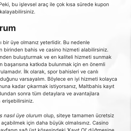
 Peki, bu işlevsel araç ile çok kısa sürede kupon
kalayabilirsiniz.
urum
ı bir üye olmanız yeterlidir. Bu nedenle
 birinden bahis ve casino hizmeti alabilirsiniz.
erinden buluşturmak ve en kaliteli hizmeti sunmak
ın başarısına katkıda bulunmak için en önemli
lamadır. İlk olarak, spor bahisleri ve canlı
olduğunu varsayalım. Böylece en iyi hizmeti kolayca
onuna kadar çıkarmak istiyorsanız, Maltbahis kayıt
. Bundan sonra tüm detaylara ve avantajlara
rişebilirsiniz.
s nasıl üye olurum
olup, siteye tamamen ücretsiz
bı açabilmek için daha büyük olmalısınız. Casino
ayfanın sağ üst köşesindeki ‘Kayıt Ol’ düğmesine