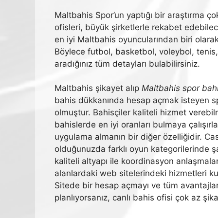
Maltbahis Spor’un yaptığı bir araştırma ço
ofisleri, büyük şirketlerle rekabet edebil
en iyi Maltbahis oyuncularından biri olara
Böylece futbol, ​​basketbol, ​​voleybol, tenis
aradığınız tüm detayları bulabilirsiniz.
Maltbahis şikayet alıp
Maltbahis spor bahi
bahis dükkanında hesap açmak isteyen spe
olmuştur. Bahisçiler kaliteli hizmet verebil
bahislerde en iyi oranları bulmaya çalışırl
uygulama almanın bir diğer özelliğidir. Ca
olduğunuzda farklı oyun kategorilerinde şa
kaliteli altyapı ile koordinasyon anlaşmala
alanlardaki web sitelerindeki hizmetleri ku
Sitede bir hesap açmayı ve tüm avantajlar
planlıyorsanız, canlı bahis ofisi çok az şik