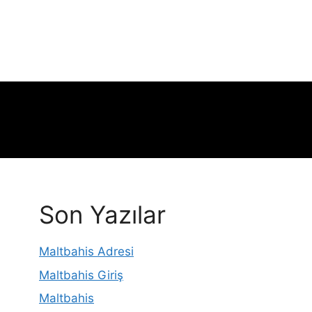
Son Yazılar
Maltbahis Adresi
Maltbahis Giriş
Maltbahis