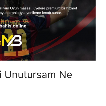
mi Unutursam Ne