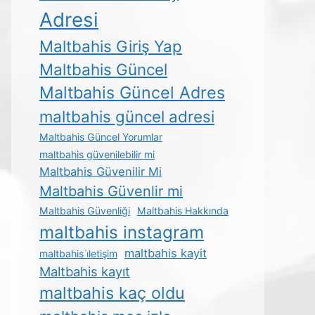
Adresi
Maltbahis Giriş Yap
Maltbahis Güncel
Maltbahis Güncel Adres
maltbahis güncel adresi
Maltbahis Güncel Yorumlar
maltbahis güvenilebilir mi
Maltbahis Güvenilir Mi
Maltbahis Güvenlir mi
Maltbahis Güvenliği
Maltbahis Hakkında
maltbahis instagram
maltbahis kayit
maltbahis i̇letişim
Maltbahis kayıt
maltbahis kaç oldu