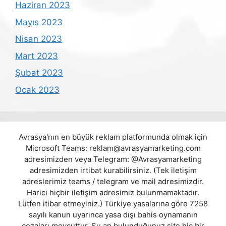
Haziran 2023
Mayıs 2023
Nisan 2023
Mart 2023
Şubat 2023
Ocak 2023
Avrasya'nın en büyük reklam platformunda olmak için
Microsoft Teams:
reklam@avrasyamarketing.com
adresimizden veya Telegram: @Avrasyamarketing
adresimizden irtibat kurabilirsiniz. (Tek iletişim
adreslerimiz teams / telegram ve mail adresimizdir.
Harici hiçbir iletişim adresimiz bulunmamaktadır.
Lütfen itibar etmeyiniz.) Türkiye yasalarına göre 7258
sayılı kanun uyarınca yasa dışı bahis oynamanın
cezaları mevcuttur. Şu an bulunduğunuz site hiç bir