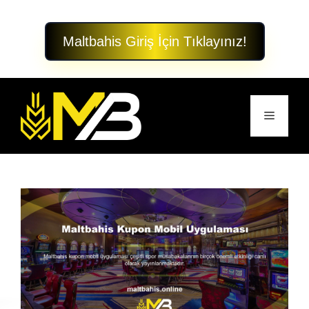
Maltbahis Giriş İçin Tıklayınız!
İçeriğe
atla
Menü