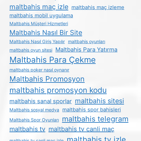
maltbahis maç izle
maltbahis maç izleme
maltbahis mobil uygulama
Maltbahis Müşteri Hizmetleri
Maltbahis Nasıl Bir Site
Maltbahis Nasıl Giriş Yapılır
maltbahis oyunları
Maltbahis Para Yatırma
maltbahis oyun sitesi
Maltbahis Para Çekme
maltbahis poker nasıl oynanır
Maltbahis Promosyon
maltbahis promosyon kodu
maltbahis sitesi
maltbahis sanal sporlar
maltbahis spor bahisleri
Maltbahis sosyal medya
maltbahis telegram
Maltbahis Spor Oyunları
maltbahis tv
maltbahis tv canli maç
maltbahis tv izle
maltbahis tv canli maç izle