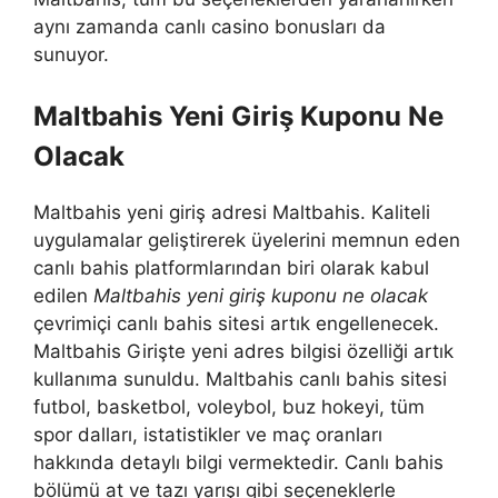
aynı zamanda canlı casino bonusları da
sunuyor.
Maltbahis Yeni Giriş Kuponu Ne
Olacak
Maltbahis yeni giriş adresi Maltbahis. Kaliteli
uygulamalar geliştirerek üyelerini memnun eden
canlı bahis platformlarından biri olarak kabul
edilen
Maltbahis yeni giriş kuponu ne olacak
çevrimiçi canlı bahis sitesi artık engellenecek.
Maltbahis Girişte yeni adres bilgisi özelliği artık
kullanıma sunuldu. Maltbahis canlı bahis sitesi
futbol, ​​basketbol, ​​voleybol, buz hokeyi, tüm
spor dalları, istatistikler ve maç oranları
hakkında detaylı bilgi vermektedir. Canlı bahis
bölümü at ve tazı yarışı gibi seçeneklerle