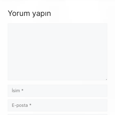
Yorum yapın
Yorum
İsim
E-
posta