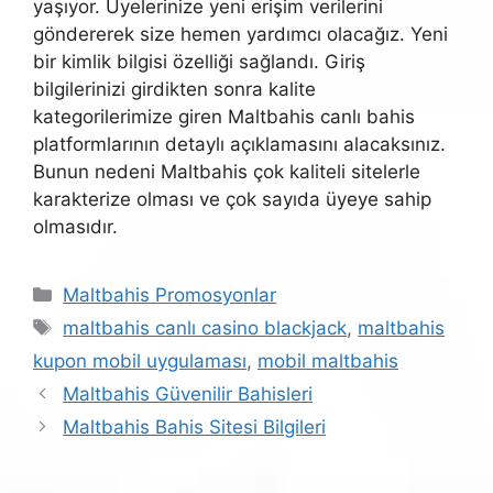
yaşıyor. Üyelerinize yeni erişim verilerini
göndererek size hemen yardımcı olacağız. Yeni
bir kimlik bilgisi özelliği sağlandı. Giriş
bilgilerinizi girdikten sonra kalite
kategorilerimize giren Maltbahis canlı bahis
platformlarının detaylı açıklamasını alacaksınız.
Bunun nedeni Maltbahis çok kaliteli sitelerle
karakterize olması ve çok sayıda üyeye sahip
olmasıdır.
Kategoriler
Maltbahis Promosyonlar
Etiketler
maltbahis canlı casino blackjack
,
maltbahis
kupon mobil uygulaması
,
mobil maltbahis
Maltbahis Güvenilir Bahisleri
Maltbahis Bahis Sitesi Bilgileri