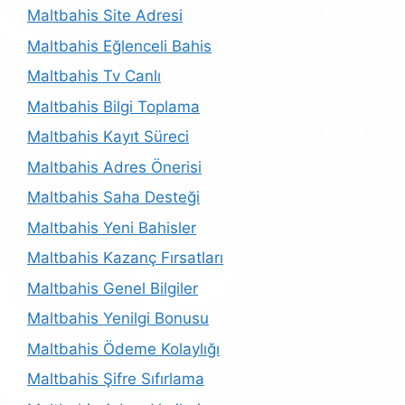
Maltbahis Site Adresi
Maltbahis Eğlenceli Bahis
Maltbahis Tv Canlı
Maltbahis Bilgi Toplama
Maltbahis Kayıt Süreci
Maltbahis Adres Önerisi
Maltbahis Saha Desteği
Maltbahis Yeni Bahisler
Maltbahis Kazanç Fırsatları
Maltbahis Genel Bilgiler
Maltbahis Yenilgi Bonusu
Maltbahis Ödeme Kolaylığı
Maltbahis Şifre Sıfırlama