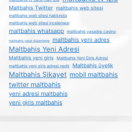
Maltbahis Twitter
maltbahis web sitesi
maltbahis web sitesi hakkında
maltbahis web sitesi i̇ncelemesi
maltbahis whatsapp
maltbahis yasadışı casino
maltbahis yeni adres
maltbahis yasal düzenleme
Maltbahis Yeni Adresi
Maltbahis yeni giriş
Maltbahis Yeni Giriş Adresi
Maltbahis üyelik
maltbahis yeni giriş adresi nedir
Maltbahis Şikayet
mobil maltbahis
twitter maltbahis
yeni adresi maltbahis
yeni giris maltbahis