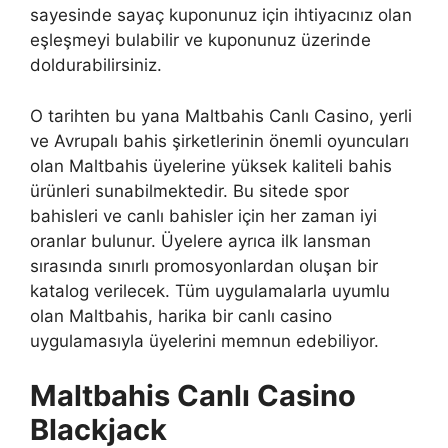
sayesinde sayaç kuponunuz için ihtiyacınız olan
eşleşmeyi bulabilir ve kuponunuz üzerinde
doldurabilirsiniz.
O tarihten bu yana Maltbahis Canlı Casino, yerli
ve Avrupalı ​​bahis şirketlerinin önemli oyuncuları
olan Maltbahis üyelerine yüksek kaliteli bahis
ürünleri sunabilmektedir. Bu sitede spor
bahisleri ve canlı bahisler için her zaman iyi
oranlar bulunur. Üyelere ayrıca ilk lansman
sırasında sınırlı promosyonlardan oluşan bir
katalog verilecek. Tüm uygulamalarla uyumlu
olan Maltbahis, harika bir canlı casino
uygulamasıyla üyelerini memnun edebiliyor.
Maltbahis Canlı Casino
Blackjack