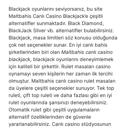
Blackjack oyunlarını seviyorsanız, bu site
Maltbahis Canlı Casino Blackjack’e çeşitli
alternatifler sunmaktadır. Black Diamond,
BlackJack Silver vb. alternatifler bulabilirsiniz.
Blackjack, masa limitleri söz konusu olduğunda
çok net seçenekler sunar. En iyi canlı bahis
şirketlerinden biri olan
Maltbahis canlı casino
blackjack
, blackjack oyunlarını deneyimlemek
için kaliteli bir şirkettir. Rulet masaları casino
oynamayı seven kişilerin her zaman ilk tercihi
olmuştur. Maltbahis canlı casino rulet masaları
da üyelere çeşitli seçenekler sunuyor. Tek top
ruleti, çift top ruleti ve daha fazlası gibi en iyi
rulet oyunlarında şansınızı deneyebilirsiniz.
Otomatik rulet gibi çeşitli uygulamaların
alternatif özelliklerinden de güvenle
yararlanabilirsiniz. Canlı casino stüdyosunun