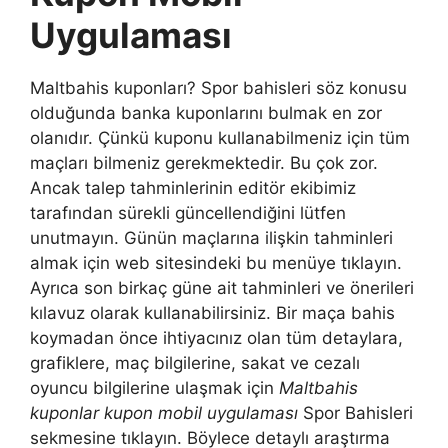
Uygulaması
Maltbahis kuponları? Spor bahisleri söz konusu
olduğunda banka kuponlarını bulmak en zor
olanıdır. Çünkü kuponu kullanabilmeniz için tüm
maçları bilmeniz gerekmektedir. Bu çok zor.
Ancak talep tahminlerinin editör ekibimiz
tarafından sürekli güncellendiğini lütfen
unutmayın. Günün maçlarına ilişkin tahminleri
almak için web sitesindeki bu menüye tıklayın.
Ayrıca son birkaç güne ait tahminleri ve önerileri
kılavuz olarak kullanabilirsiniz. Bir maça bahis
koymadan önce ihtiyacınız olan tüm detaylara,
grafiklere, maç bilgilerine, sakat ve cezalı
oyuncu bilgilerine ulaşmak için
Maltbahis
kuponlar kupon mobil uygulaması
Spor Bahisleri
sekmesine tıklayın. Böylece detaylı araştırma