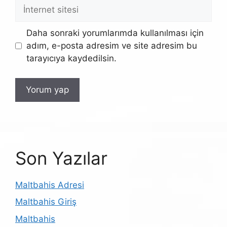
İnternet
sitesi
Daha sonraki yorumlarımda kullanılması için
adım, e-posta adresim ve site adresim bu
tarayıcıya kaydedilsin.
Son Yazılar
Maltbahis Adresi
Maltbahis Giriş
Maltbahis