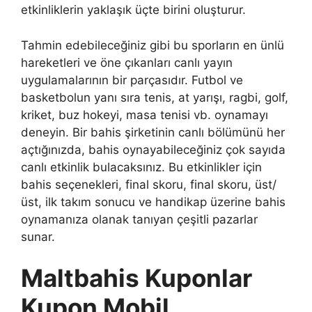
etkinliklerin yaklaşık üçte birini oluşturur.
Tahmin edebileceğiniz gibi bu sporların en ünlü
hareketleri ve öne çıkanları canlı yayın
uygulamalarının bir parçasıdır. Futbol ve
basketbolun yanı sıra tenis, at yarışı, ragbi, golf,
kriket, buz hokeyi, masa tenisi vb. oynamayı
deneyin. Bir bahis şirketinin canlı bölümünü her
açtığınızda, bahis oynayabileceğiniz çok sayıda
canlı etkinlik bulacaksınız. Bu etkinlikler için
bahis seçenekleri, final skoru, final skoru, üst/
üst, ilk takım sonucu ve handikap üzerine bahis
oynamanıza olanak tanıyan çeşitli pazarlar
sunar.
Maltbahis Kuponlar
Kupon Mobil