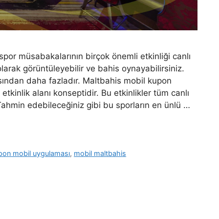
por müsabakalarının birçok önemli etkinliği canlı
arak görüntüleyebilir ve bahis oynayabilirsiniz.
sından daha fazladır. Maltbahis mobil kupon
tkinlik alanı konseptidir. Bu etkinlikler tüm canlı
. Tahmin edebileceğiniz gibi bu sporların en ünlü …
pon mobil uygulaması
,
mobil maltbahis