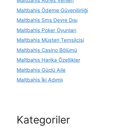
Maltbahis Adres Verileri
Maltbahis Ödeme Güvenilirliği
Maltbahis Sms Devre Dışı
Maltbahis Poker Oyunları
Maltbahis Müşteri Temsilcisi
Maltbahis Casino Bölümü
Maltbahis Harika Özellikler
Maltbahis Güçlü Aile
Maltbahis İki Adımlı
Kategoriler