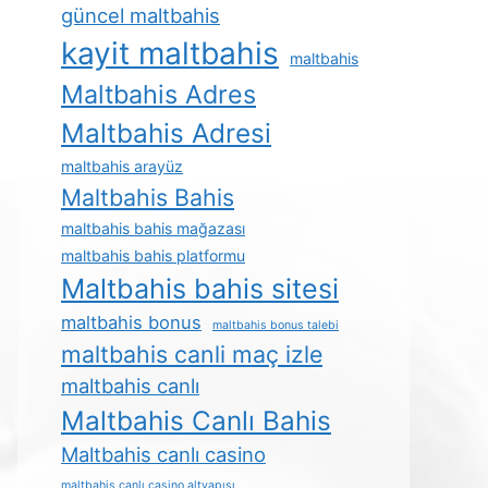
güncel maltbahis
kayit maltbahis
maltbahis
Maltbahis Adres
Maltbahis Adresi
maltbahis arayüz
Maltbahis Bahis
maltbahis bahis mağazası
maltbahis bahis platformu
Maltbahis bahis sitesi
maltbahis bonus
maltbahis bonus talebi
maltbahis canli maç izle
maltbahis canlı
Maltbahis Canlı Bahis
Maltbahis canlı casino
maltbahis canlı casino altyapısı