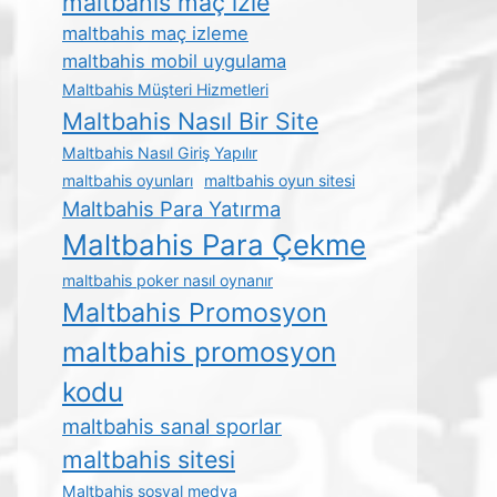
maltbahis maç izle
maltbahis maç izleme
maltbahis mobil uygulama
Maltbahis Müşteri Hizmetleri
Maltbahis Nasıl Bir Site
Maltbahis Nasıl Giriş Yapılır
maltbahis oyunları
maltbahis oyun sitesi
Maltbahis Para Yatırma
Maltbahis Para Çekme
maltbahis poker nasıl oynanır
Maltbahis Promosyon
maltbahis promosyon
kodu
maltbahis sanal sporlar
maltbahis sitesi
Maltbahis sosyal medya