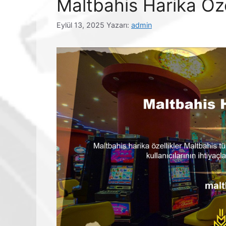
Maltbahis Harika Öze
Eylül 13, 2025
Yazarı:
admin