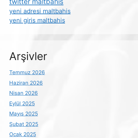
twitter maltbahis
yeni adresi maltbahis
yeni giris maltbahis
Arşivler
Temmuz 2026
Haziran 2026
Nisan 2026
Eylül 2025
Mayıs 2025
Şubat 2025
Ocak 2025