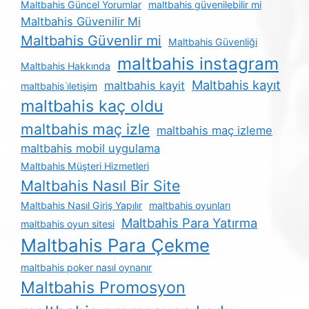
Maltbahis Güncel Yorumlar
maltbahis güvenilebilir mi
Maltbahis Güvenilir Mi
Maltbahis Güvenlir mi
Maltbahis Güvenliği
maltbahis instagram
Maltbahis Hakkında
Maltbahis kayıt
maltbahis kayit
maltbahis i̇letişim
maltbahis kaç oldu
maltbahis maç izle
maltbahis maç izleme
maltbahis mobil uygulama
Maltbahis Müşteri Hizmetleri
Maltbahis Nasıl Bir Site
Maltbahis Nasıl Giriş Yapılır
maltbahis oyunları
Maltbahis Para Yatırma
maltbahis oyun sitesi
Maltbahis Para Çekme
maltbahis poker nasıl oynanır
Maltbahis Promosyon