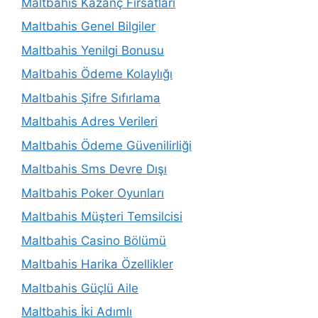
Maltbahis Kazanç Fırsatları
Maltbahis Genel Bilgiler
Maltbahis Yenilgi Bonusu
Maltbahis Ödeme Kolaylığı
Maltbahis Şifre Sıfırlama
Maltbahis Adres Verileri
Maltbahis Ödeme Güvenilirliği
Maltbahis Sms Devre Dışı
Maltbahis Poker Oyunları
Maltbahis Müşteri Temsilcisi
Maltbahis Casino Bölümü
Maltbahis Harika Özellikler
Maltbahis Güçlü Aile
Maltbahis İki Adımlı