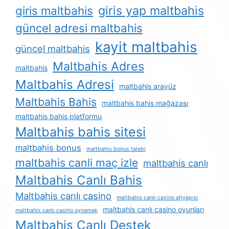
giris yap maltbahis
giris maltbahis
güncel adresi maltbahis
kayit maltbahis
güncel maltbahis
Maltbahis Adres
maltbahis
Maltbahis Adresi
maltbahis arayüz
Maltbahis Bahis
maltbahis bahis mağazası
maltbahis bahis platformu
Maltbahis bahis sitesi
maltbahis bonus
maltbahis bonus talebi
maltbahis canli maç izle
maltbahis canlı
Maltbahis Canlı Bahis
Maltbahis canlı casino
maltbahis canlı casino altyapısı
maltbahis canlı casino oyunları
maltbahis canlı casino oynamak
Maltbahis Canlı Destek