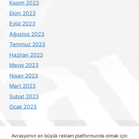
Kasım 2023
Ekim 2023
Eylül 2023
Ağustos 2023
Temmuz 2023
Haziran 2023
Mayıs 2023
Nisan 2023
Mart 2023
Şubat 2023
Ocak 2023
Avrasya'nın en büyük reklam platformunda olmak için