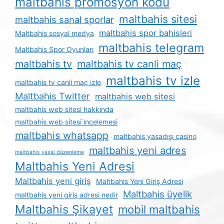
maltbahis promosyon kodu
maltbahis sitesi
maltbahis sanal sporlar
maltbahis spor bahisleri
Maltbahis sosyal medya
maltbahis telegram
Maltbahis Spor Oyunları
maltbahis tv
maltbahis tv canli maç
maltbahis tv izle
maltbahis tv canli maç izle
Maltbahis Twitter
maltbahis web sitesi
maltbahis web sitesi hakkında
maltbahis web sitesi i̇ncelemesi
maltbahis whatsapp
maltbahis yasadışı casino
maltbahis yeni adres
maltbahis yasal düzenleme
Maltbahis Yeni Adresi
Maltbahis yeni giriş
Maltbahis Yeni Giriş Adresi
Maltbahis üyelik
maltbahis yeni giriş adresi nedir
Maltbahis Şikayet
mobil maltbahis