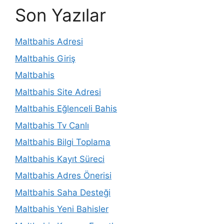
Son Yazılar
Maltbahis Adresi
Maltbahis Giriş
Maltbahis
Maltbahis Site Adresi
Maltbahis Eğlenceli Bahis
Maltbahis Tv Canlı
Maltbahis Bilgi Toplama
Maltbahis Kayıt Süreci
Maltbahis Adres Önerisi
Maltbahis Saha Desteği
Maltbahis Yeni Bahisler