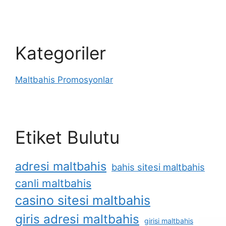
Kategoriler
Maltbahis Promosyonlar
Etiket Bulutu
adresi maltbahis
bahis sitesi maltbahis
canli maltbahis
casino sitesi maltbahis
giris adresi maltbahis
girisi maltbahis