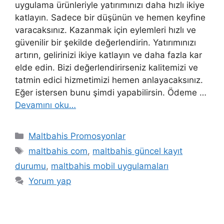
uygulama ürünleriyle yatırımınızı daha hızlı ikiye
katlayın. Sadece bir düşünün ve hemen keyfine
varacaksınız. Kazanmak için eylemleri hızlı ve
güvenilir bir şekilde değerlendirin. Yatırımınızı
artırın, gelirinizi ikiye katlayın ve daha fazla kar
elde edin. Bizi değerlendirirseniz kalitemizi ve
tatmin edici hizmetimizi hemen anlayacaksınız.
Eğer istersen bunu şimdi yapabilirsin. Ödeme …
Devamını oku…
Kategoriler
Maltbahis Promosyonlar
Etiketler
maltbahis com
,
maltbahis güncel kayıt
durumu
,
maltbahis mobil uygulamaları
Yorum yap