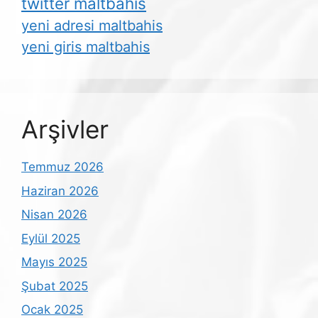
twitter maltbahis
yeni adresi maltbahis
yeni giris maltbahis
Arşivler
Temmuz 2026
Haziran 2026
Nisan 2026
Eylül 2025
Mayıs 2025
Şubat 2025
Ocak 2025