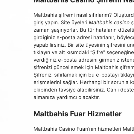
Maltbahis şifremi nasıl sıfırlarım? Oluştur
giriş yapın. Site üyeleri
Maltbahis casino şi
zaman şaşırıyorlar. Bu tür hataların düzelti
girdiğiniz e-posta adresi hatırlanır, böylec
yapabilirsiniz. Bir site üyesinin şifresin
tıklayın ve alt kısımdaki “Şifre” seçeneği
verdiğiniz e-posta adresini girmeniz istene
şifrenizi güncellemek için Maltbahis şifremi
Şifrenizi sıfırlamak için bu e-postayı tıklay
erişmelerini sağlar. Herhangi bir sorunla k
ekibinden tavsiye alabilirsiniz. Canlı dest
almanıza yardımcı olacaktır.
Maltbahis Fuar Hizmetler
Maltbahis Casino Fuarı’nın hizmetleri Malt