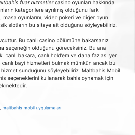
ltbahis fuar hizmetler
casino oyunları hakkında
unların kategorilere ayrılmış olduğunu fark
arı, masa oyunlarını, video pokeri ve diğer oyun
ik slotların bu siteye ait olduğunu söyleyebiliriz.
vcuttur. Bu canlı casino bölümüne bakarsanız
 ana seçeneğin olduğunu göreceksiniz. Bu ana
ck, canlı bakara, canlı hold’em ve daha fazlası yer
nde canlı bayi hizmetleri bulmak mümkün ancak bu
/24 hizmet sunduğunu söyleyebiliriz. Maltbahis Mobil
his seçeneklerini kullanarak bahis oynamak için
ekmektedir.
u
,
maltbahis mobil uygulamaları