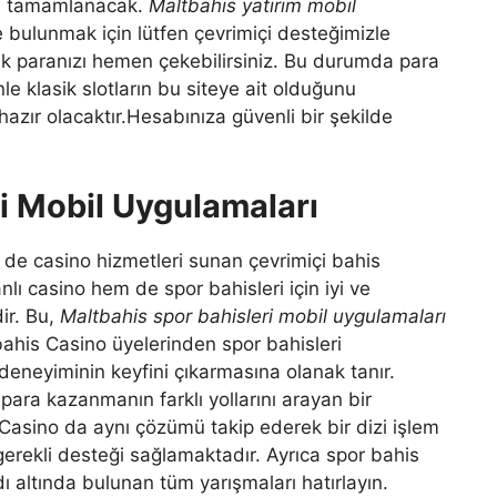
ede tamamlanacak.
Maltbahis yatırım mobil
bulunmak için lütfen çevrimiçi desteğimizle
rak paranızı hemen çekebilirsiniz. Bu durumda para
e klasik slotların bu siteye ait olduğunu
azır olacaktır.Hesabınıza güvenli bir şekilde
i Mobil Uygulamaları
de casino hizmetleri sunan çevrimiçi bahis
nlı casino hem de spor bahisleri için iyi ve
ir. Bu,
Maltbahis spor bahisleri mobil uygulamaları
ltbahis Casino üyelerinden spor bahisleri
deneyiminin keyfini çıkarmasına olanak tanır.
para kazanmanın farklı yollarını arayan bir
 Casino da aynı çözümü takip ederek bir dizi işlem
gerekli desteği sağlamaktadır. Ayrıca spor bahis
dı altında bulunan tüm yarışmaları hatırlayın.