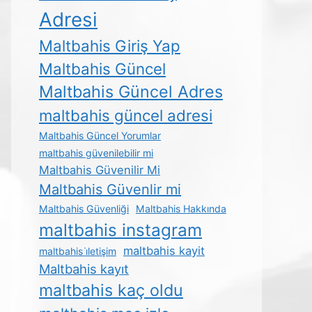
Adresi
Maltbahis Giriş Yap
Maltbahis Güncel
Maltbahis Güncel Adres
maltbahis güncel adresi
Maltbahis Güncel Yorumlar
maltbahis güvenilebilir mi
Maltbahis Güvenilir Mi
Maltbahis Güvenlir mi
Maltbahis Güvenliği
Maltbahis Hakkında
maltbahis instagram
maltbahis kayit
maltbahis i̇letişim
Maltbahis kayıt
maltbahis kaç oldu