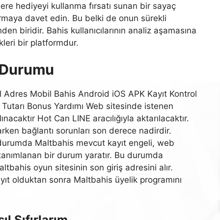
elere hediyeyi kullanma fırsatı sunan bir sayaç
urmaya davet edin. Bu belki de onun sürekli
n biridir. Bahis kullanıcılarının analiz aşamasına
eri bir platformdur.
t Durumu
l Adres Mobil Bahis Android iOS APK Kayıt Kontrol
Tutarı Bonus Yardımı Web sitesinde istenen
nacaktır Hot Can LINE aracılığıyla aktarılacaktır.
rken bağlantı sorunları son derece nadirdir.
u durumda Maltbahis mevcut kayıt engeli, web
 tanımlanan bir durum yaratır. Bu durumda
ltbahis oyun sitesinin son giriş adresini alır.
 Kayıt olduktan sonra Maltbahis üyelik programını
l Sıfırlarım