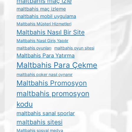
maltbahis maç izle
maltbahis maç izleme
maltbahis mobil uygulama
Maltbahis Müşteri Hizmetleri
Maltbahis Nasıl Bir Site
Maltbahis Nasıl Giriş Yapılır
maltbahis oyunları
maltbahis oyun sitesi
Maltbahis Para Yatırma
Maltbahis Para Çekme
maltbahis poker nasıl oynanır
Maltbahis Promosyon
maltbahis promosyon
kodu
maltbahis sanal sporlar
maltbahis sitesi
Maltbahis sosyal medya