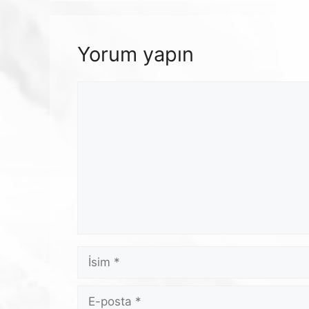
Yorum yapın
Yorum
İsim
E-