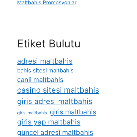
Maltbahis Promosyonlar
Etiket Bulutu
adresi maltbahis
bahis sitesi maltbahis
canli maltbahis
casino sitesi maltbahis
giris adresi maltbahis
giris maltbahis
girisi maltbahis
giris yap maltbahis
güncel adresi maltbahis