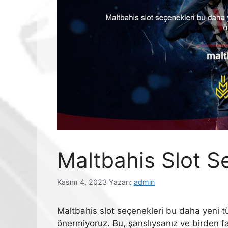
Maltbahis Slot S
Kasım 4, 2023
Yazarı:
admin
Maltbahis slot seçenekleri bu daha yeni t
önermiyoruz. Bu, şanslıysanız ve birden f