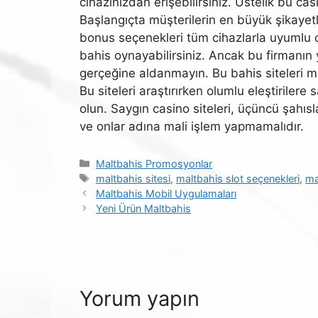
cihazınızdan erişebilirsiniz. Üstelik bu cas
Başlangıçta müşterilerin en büyük şikayetl
bonus seçenekleri tüm cihazlarla uyumlu 
bahis oynayabilirsiniz. Ancak bu firmanın 
gerçeğine aldanmayın. Bu bahis siteleri m
Bu siteleri araştırırken olumlu eleştirilere
olun. Saygın casino siteleri, üçüncü şahıs
ve onlar adına mali işlem yapmamalıdır.
Kategoriler
Maltbahis Promosyonlar
Etiketler
maltbahis sitesi
,
maltbahis slot seçenekleri
,
ma
Maltbahis Mobil Uygulamaları
Yeni Ürün Maltbahis
Yorum yapın