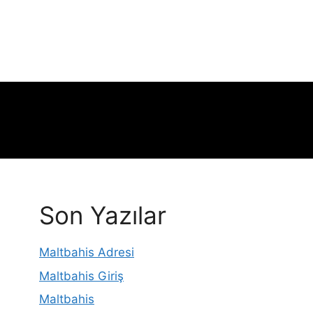
Son Yazılar
Maltbahis Adresi
Maltbahis Giriş
Maltbahis