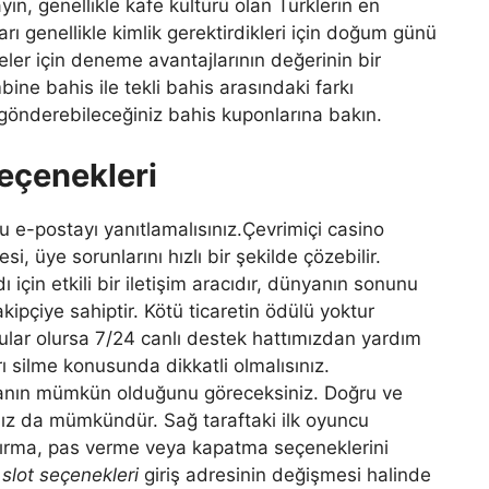
yın, genellikle kafe kültürü olan Türklerin en
rı genellikle kimlik gerektirdikleri için doğum günü
ler için deneme avantajlarının değerinin bir
ne bahis ile tekli bahis arasındaki farkı
n gönderebileceğiniz bahis kuponlarına bakın.
eçenekleri
 e-postayı yanıtlamalısınız.Çevrimiçi casino
i, üye sorunlarını hızlı bir şekilde çözebilir.
için etkili bir iletişim aracıdır, dünyanın sonunu
kipçiye sahiptir. Kötü ticaretin ödülü yoktur
rular olursa 7/24 canlı destek hattımızdan yardım
ı silme konusunda dikkatli olmalısınız.
nın mümkün olduğunu göreceksiniz. Doğru ve
nız da mümkündür. Sağ taraftaki ilk oyuncu
tırma, pas verme veya kapatma seçeneklerini
slot seçenekleri
giriş adresinin değişmesi halinde