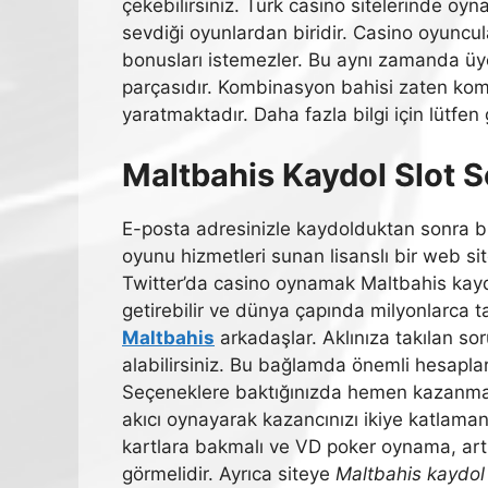
çekebilirsiniz. Türk casino sitelerinde oyna
sevdiği oyunlardan biridir. Casino oyuncula
bonusları istemezler. Bu aynı zamanda üye
parçasıdır. Kombinasyon bahisi zaten kombi
yaratmaktadır. Daha fazla bilgi için lütfe
Maltbahis Kaydol Slot S
E-posta adresinizle kaydolduktan sonra bu
oyunu hizmetleri sunan lisanslı bir web sites
Twitter’da casino oynamak Maltbahis kaydı 
getirebilir ve dünya çapında milyonlarca ta
Maltbahis
arkadaşlar. Aklınıza takılan so
alabilirsiniz. Bu bağlamda önemli hesaplar
Seçeneklere baktığınızda hemen kazanma
akıcı oynayarak kazancınızı ikiye katlama
kartlara bakmalı ve VD poker oynama, ar
görmelidir. Ayrıca siteye
Maltbahis kaydol 