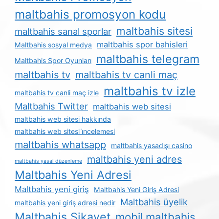
maltbahis promosyon kodu
maltbahis sitesi
maltbahis sanal sporlar
maltbahis spor bahisleri
Maltbahis sosyal medya
maltbahis telegram
Maltbahis Spor Oyunları
maltbahis tv
maltbahis tv canli maç
maltbahis tv izle
maltbahis tv canli maç izle
Maltbahis Twitter
maltbahis web sitesi
maltbahis web sitesi hakkında
maltbahis web sitesi i̇ncelemesi
maltbahis whatsapp
maltbahis yasadışı casino
maltbahis yeni adres
maltbahis yasal düzenleme
Maltbahis Yeni Adresi
Maltbahis yeni giriş
Maltbahis Yeni Giriş Adresi
Maltbahis üyelik
maltbahis yeni giriş adresi nedir
Maltbahis Şikayet
mobil maltbahis