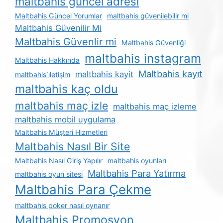
maltbahis güncel adresi
Maltbahis Güncel Yorumlar
maltbahis güvenilebilir mi
Maltbahis Güvenilir Mi
Maltbahis Güvenlir mi
Maltbahis Güvenliği
maltbahis instagram
Maltbahis Hakkında
Maltbahis kayıt
maltbahis kayit
maltbahis i̇letişim
maltbahis kaç oldu
maltbahis maç izle
maltbahis maç izleme
maltbahis mobil uygulama
Maltbahis Müşteri Hizmetleri
Maltbahis Nasıl Bir Site
Maltbahis Nasıl Giriş Yapılır
maltbahis oyunları
Maltbahis Para Yatırma
maltbahis oyun sitesi
Maltbahis Para Çekme
maltbahis poker nasıl oynanır
Maltbahis Promosyon