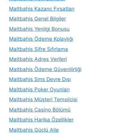
Maltbahis Kazanç Fırsatları
Maltbahis Genel Bilgiler
Maltbahis Yenilgi Bonusu
Maltbahis Ödeme Kolaylığı
Maltbahis Şifre Sıfırlama
Maltbahis Adres Verileri
Maltbahis Ödeme Güvenilirliği
Maltbahis Sms Devre Dışı
Maltbahis Poker Oyunları
Maltbahis Müşteri Temsilcisi
Maltbahis Casino Bölümü
Maltbahis Harika Özellikler
Maltbahis Güçlü Aile