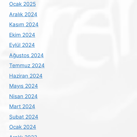
Ocak 2025
Aralık 2024
Kasım 2024
Ekim 2024
Eylül 2024
Ağustos 2024
Temmuz 2024
Haziran 2024
Mayıs 2024
Nisan 2024
Mart 2024
Şubat 2024
Ocak 2024