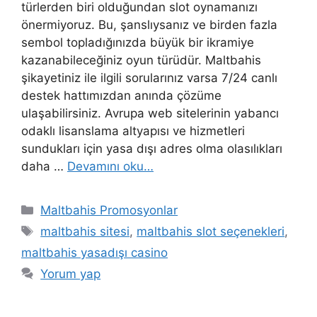
türlerden biri olduğundan slot oynamanızı
önermiyoruz. Bu, şanslıysanız ve birden fazla
sembol topladığınızda büyük bir ikramiye
kazanabileceğiniz oyun türüdür. Maltbahis
şikayetiniz ile ilgili sorularınız varsa 7/24 canlı
destek hattımızdan anında çözüme
ulaşabilirsiniz. Avrupa web sitelerinin yabancı
odaklı lisanslama altyapısı ve hizmetleri
sundukları için yasa dışı adres olma olasılıkları
daha …
Devamını oku…
Kategoriler
Maltbahis Promosyonlar
Etiketler
maltbahis sitesi
,
maltbahis slot seçenekleri
,
maltbahis yasadışı casino
Yorum yap