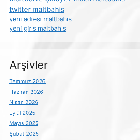
twitter maltbahis
yeni adresi maltbahis
yeni giris maltbahis
Arşivler
Temmuz 2026
Haziran 2026
Nisan 2026
Eylül 2025
Mayıs 2025
Şubat 2025