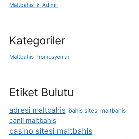
Maltbahis İki Adımlı
Kategoriler
Maltbahis Promosyonlar
Etiket Bulutu
adresi maltbahis
bahis sitesi maltbahis
canli maltbahis
casino sitesi maltbahis