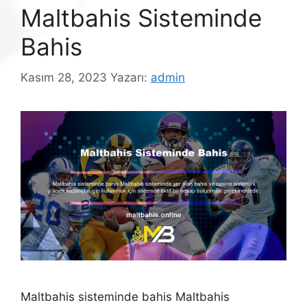
Maltbahis Sisteminde
Bahis
Kasım 28, 2023
Yazarı:
admin
Maltbahis sisteminde bahis Maltbahis