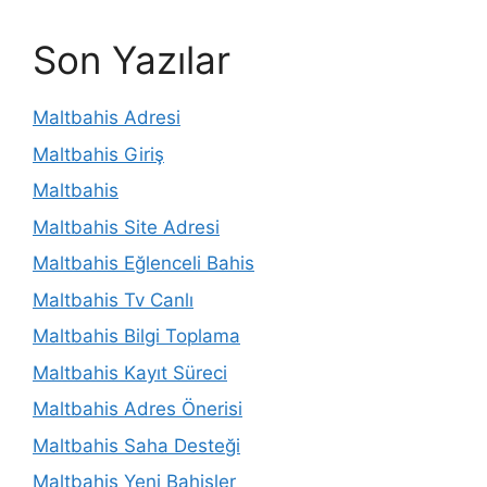
Son Yazılar
Maltbahis Adresi
Maltbahis Giriş
Maltbahis
Maltbahis Site Adresi
Maltbahis Eğlenceli Bahis
Maltbahis Tv Canlı
Maltbahis Bilgi Toplama
Maltbahis Kayıt Süreci
Maltbahis Adres Önerisi
Maltbahis Saha Desteği
Maltbahis Yeni Bahisler