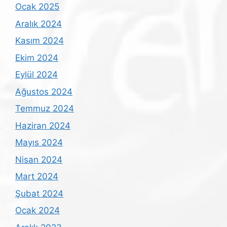
Ocak 2025
Aralık 2024
Kasım 2024
Ekim 2024
Eylül 2024
Ağustos 2024
Temmuz 2024
Haziran 2024
Mayıs 2024
Nisan 2024
Mart 2024
Şubat 2024
Ocak 2024