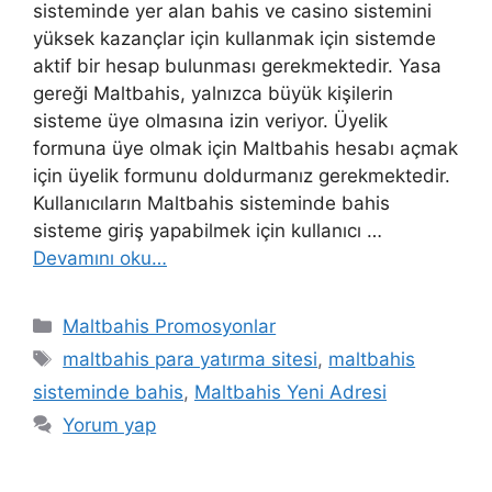
sisteminde yer alan bahis ve casino sistemini
yüksek kazançlar için kullanmak için sistemde
aktif bir hesap bulunması gerekmektedir. Yasa
gereği Maltbahis, yalnızca büyük kişilerin
sisteme üye olmasına izin veriyor. Üyelik
formuna üye olmak için Maltbahis hesabı açmak
için üyelik formunu doldurmanız gerekmektedir.
Kullanıcıların Maltbahis sisteminde bahis
sisteme giriş yapabilmek için kullanıcı …
Devamını oku…
Kategoriler
Maltbahis Promosyonlar
Etiketler
maltbahis para yatırma sitesi
,
maltbahis
sisteminde bahis
,
Maltbahis Yeni Adresi
Yorum yap