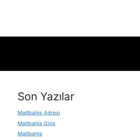
Son Yazılar
Maltbahis Adresi
Maltbahis Giriş
Maltbahis