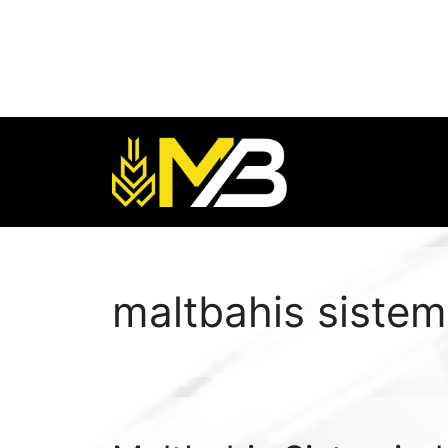
İçeriğe
atla
maltbahis sistem