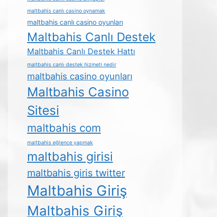
maltbahis canlı casino oynamak
maltbahis canlı casino oyunları
Maltbahis Canlı Destek
Maltbahis Canlı Destek Hattı
maltbahis canlı destek hizmeti nedir
maltbahis casino oyunları
Maltbahis Casino
Sitesi
maltbahis com
maltbahis eğlence yapmak
maltbahis girisi
maltbahis giris twitter
Maltbahis Giriş
Maltbahis Giriş