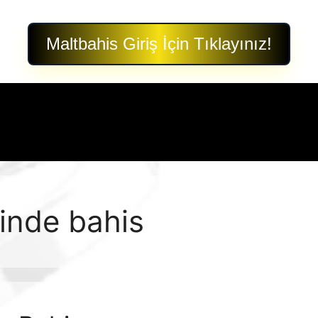
Maltbahis Giriş İçin Tıklayınız!
inde bahis