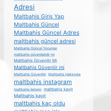
Adresi
Maltbahis Giriş Yap
Maltbahis Güncel
Maltbahis Güncel Adres
maltbahis güncel adresi
Maltbahis Güncel Yorumlar
maltbahis güvenilebilir mi
Maltbahis Güvenilir Mi
Maltbahis Güvenlir mi
Maltbahis Güvenliği
Maltbahis Hakkında
maltbahis instagram
maltbahis kayit
maltbahis i̇letişim
Maltbahis kayıt
maltbahis kaç oldu