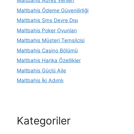
Maltbahis Adres Verileri
Maltbahis Ödeme Güvenilirliği
Maltbahis Sms Devre Dışı
Maltbahis Poker Oyunları
Maltbahis Müşteri Temsilcisi
Maltbahis Casino Bölümü
Maltbahis Harika Özellikler
Maltbahis Güçlü Aile
Maltbahis İki Adımlı
Kategoriler