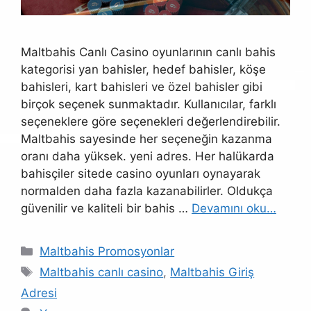
Maltbahis Canlı Casino oyunlarının canlı bahis
kategorisi yan bahisler, hedef bahisler, köşe
bahisleri, kart bahisleri ve özel bahisler gibi
birçok seçenek sunmaktadır. Kullanıcılar, farklı
seçeneklere göre seçenekleri değerlendirebilir.
Maltbahis sayesinde her seçeneğin kazanma
oranı daha yüksek. yeni adres. Her halükarda
bahisçiler sitede casino oyunları oynayarak
normalden daha fazla kazanabilirler. Oldukça
güvenilir ve kaliteli bir bahis …
Devamını oku…
Kategoriler
Maltbahis Promosyonlar
Etiketler
Maltbahis canlı casino
,
Maltbahis Giriş
Adresi