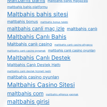
maltbahis bahis mağazası
maltbahis bahis platformu
Maltbahis bahis sitesi
maltbahis bonus
maltbahis bonus talebi
maltbahis canli maç izle
maltbahis canlı
Maltbahis Canlı Bahis
Maltbahis canlı casino
maltbahis canlı casino altyapısı
maltbahis canlı casino oyunları
maltbahis canlı casino oynamak
Maltbahis Canlı Destek
Maltbahis Canlı Destek Hattı
maltbahis canlı destek hizmeti nedir
maltbahis casino oyunları
Maltbahis Casino Sitesi
maltbahis com
maltbahis eğlence yapmak
maltbahis girisi