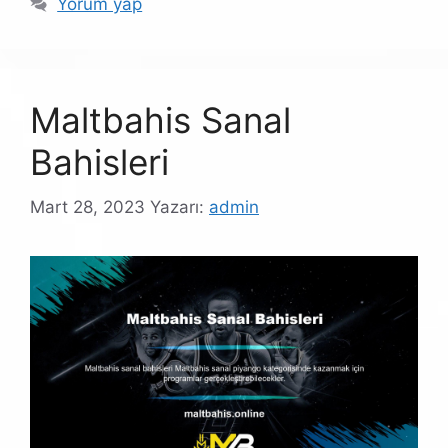
Yorum yap
Maltbahis Sanal
Bahisleri
Mart 28, 2023
Yazarı:
admin