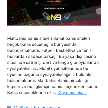
Maltbahis bahis siteleri Sanal bahis siteleri
birçok bahis seçeneğini bünyesinde
barındırmaktadır. Futbol, ​​basketbol ve tenis
bunlardan sadece birkaçı. Bu yasa dışı casino
sitesinde satranç, dart ve bingo gibi oyunlar da
oynayabilirsiniz. Mobil oyun sitelerinde bu
oyunları özgürce oynayabileceğiniz bölümler
bulunmaktadır. Maltbahis Bahis birçok ligi
kapsar ve bu ligler için bahis seçenekleri sunar.
Bahis seçeneklerine ek …
Devamını oku…
Kategoriler
Maltbahis Promosyonlar