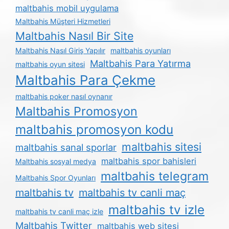
maltbahis mobil uygulama
Maltbahis Müşteri Hizmetleri
Maltbahis Nasıl Bir Site
Maltbahis Nasıl Giriş Yapılır
maltbahis oyunları
Maltbahis Para Yatırma
maltbahis oyun sitesi
Maltbahis Para Çekme
maltbahis poker nasıl oynanır
Maltbahis Promosyon
maltbahis promosyon kodu
maltbahis sitesi
maltbahis sanal sporlar
maltbahis spor bahisleri
Maltbahis sosyal medya
maltbahis telegram
Maltbahis Spor Oyunları
maltbahis tv
maltbahis tv canli maç
maltbahis tv izle
maltbahis tv canli maç izle
Maltbahis Twitter
maltbahis web sitesi