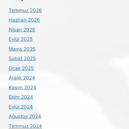
Temmuz 2026
Haziran 2026
Nisan 2026
Eylül 2025
Mayıs 2025
Şubat 2025
Ocak 2025
Aralık 2024
Kasım 2024
Ekim 2024
Eylül 2024
Ağustos 2024
Temmuz 2024