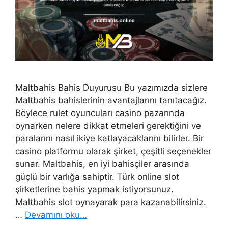
Maltbahis Bahis Duyurusu Bu yazımızda sizlere
Maltbahis bahislerinin avantajlarını tanıtacağız.
Böylece rulet oyuncuları casino pazarında
oynarken nelere dikkat etmeleri gerektiğini ve
paralarını nasıl ikiye katlayacaklarını bilirler. Bir
casino platformu olarak şirket, çeşitli seçenekler
sunar. Maltbahis, en iyi bahisçiler arasında
güçlü bir varlığa sahiptir. Türk online slot
şirketlerine bahis yapmak istiyorsunuz.
Maltbahis slot oynayarak para kazanabilirsiniz.
…
Devamını oku…