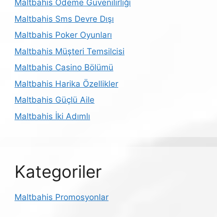
Maltbahis Ödeme Güvenilirliği
Maltbahis Sms Devre Dışı
Maltbahis Poker Oyunları
Maltbahis Müşteri Temsilcisi
Maltbahis Casino Bölümü
Maltbahis Harika Özellikler
Maltbahis Güçlü Aile
Maltbahis İki Adımlı
Kategoriler
Maltbahis Promosyonlar