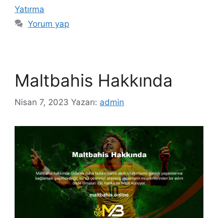
Yatırma
Yorum yap
Maltbahis Hakkında
Nisan 7, 2023
Yazarı:
admin