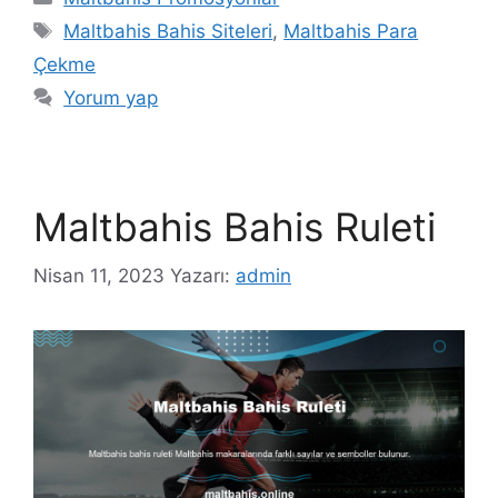
Etiketler
Maltbahis Bahis Siteleri
,
Maltbahis Para
Çekme
Yorum yap
Maltbahis Bahis Ruleti
Nisan 11, 2023
Yazarı:
admin