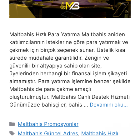
Maltbahis Hızlı Para Yatırma Maltbahis aniden
katılımcılarının isteklerine göre para yatırmak ve
çekmek için birçok seçenek sunar. Üstelik kısa
sürede müdahale garantilidir. Zengin ve
güvenilir bir altyapıya sahip olan site,
üyelerinden herhangi bir finansal işlem şikayeti
almamıştır. Para yatırma işlemine benzer şekilde
Maltbahis de para çekme amaçlı
oluşturulmuştur. Maltbahis Canlı Destek Hizmeti
Günümüzde bahisçiler, bahis …
Devamını oku…
Kategoriler
Maltbahis Promosyonlar
Etiketler
Maltbahis Güncel Adres
,
Maltbahis Hızlı