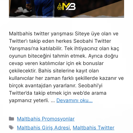
Maltbahis twitter yarışması Siteye üye olan ve
Twitter’ı takip eden herkes Seobahi Twitter
Yarışması’na katılabilir. Tek ihtiyacınız olan kaç
oyunun biteceğini tahmin etmek. Ayrıca doğru
cevap veren katılımcılar için ek bonuslar
çekilecektir. Bahis sitelerine kayıt olan
kullanıcılar her zaman farklı şekillerde kazanır ve
birçok avantajdan yararlanır. Seobahi’yi
Twitter’da takip etmek için web’de arama
yapmanız yeterli. …
Devamını oku…
Kategoriler
Maltbahis Promosyonlar
Etiketler
Maltbahis Giriş Adresi
,
Maltbahis Twitter