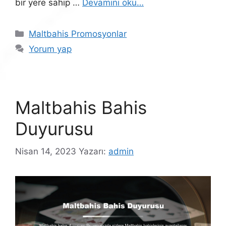
bir yere sahip …
Devamını oku…
Kategoriler
Maltbahis Promosyonlar
Yorum yap
Maltbahis Bahis
Duyurusu
Nisan 14, 2023
Yazarı:
admin